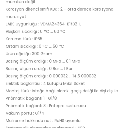
mümkün değil
Korozyon direnci sınıfı KBK : 2 – orta derece korozyona
maruziyet
LABS uygunluğu : VDMA24364-B1/B2-L
Akışkan sıcaklığı : 0 °C … 60 °C
Koruma türü : IP65
Ortam sıcaklığı : 0 °C … 50 °C
Ürün ağırlığı : 300 Gram
Basınç ölçüm aralığı : 0 MPa … 0.1 MPa
Basınç ölçüm aralığı : 0 Bar … 1 Bar
Basınç ölçüm aralığı : 0 000032 … 14.5 000032
Elektrik bağlantısı : 4 kutuplu M8x1 Soket
Montaj türü : isteğe bağlı olarak: geçiş deliği ile dişi diş ile
Pnömatik bağlantı 1 : G1/8
Pnömatik bağlantı 3 : Entegre susturucu
Vakum portu : G1/4
Malzeme hakkında not : RoHS uyumlu
Sızdırmazlık elemanları malzemesi : NBR