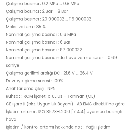
Çalışma basıncı : 0.2 MPa … 0.8 MPa
Çalışma basıncı : 2 Bar … 8 Bar
Çalışma basıncı : 29 000032 … 116 000032
Maks. vakum : 85 %
Nominal çalışma basıncı : 0.6 MPa
Nominal çalışma basıncı : 6 Bar
Nominal çalışma basıncı : 87 000032
Nominal çalışma basıncında hava verme süresi : 0.69
saniye
Çalışma gerilimi aralığı DC : 21.6 V … 26.4 V
Devreye girme süresi : 100%
Anahtarlama çıkışı : NPN
Ruhsat : RCM işareti c UL us – Tanınan (OL)
CE işareti (bkz. Uygunluk Beyanı) : AB EMC direktifine göre
İşletim ortamı : ISO 8573-1:2010 [7:4:4] uyarınca basınçlı
hava
İşletim / kontrol ortamı hakkında not : Yağlı işletim