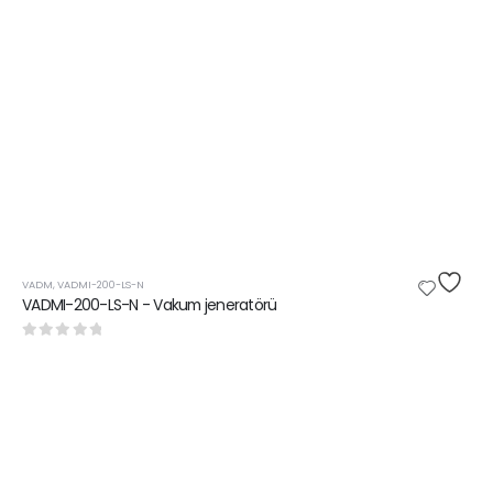
VADM
,
VADMI-200-LS-N
VADMI-200-LS-N - Vakum jeneratörü
0
5 üzerinden