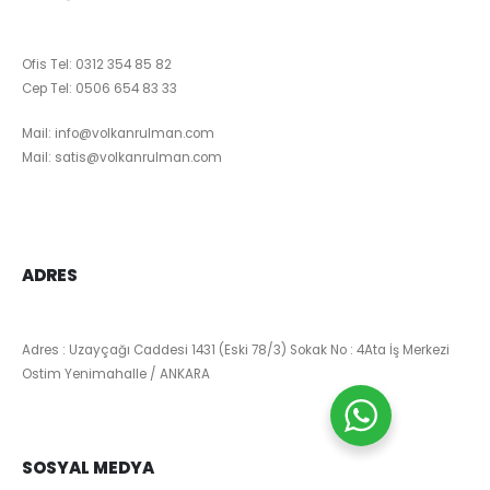
Ofis Tel:
0312 354 85 82
Cep Tel:
0506 654 83 33
Mail:
info@volkanrulman.com
Mail:
satis@volkanrulman.com
ADRES
Adres : Uzayçağı Caddesi 1431 (Eski 78/3) Sokak No : 4Ata İş Merkezi
Ostim Yenimahalle / ANKARA
SOSYAL MEDYA