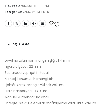
Stok kodu:
4052568131418-162519
Kategoriler:
VADM
,
VADM-140-N
AÇIKLAMA
Laval nozulun nominal genişliği : 1.4 mm
Izgara ölçüsü : 22 mm
Susturucu yapı şekli : kapalı
Montaj konumu : herhangi bir
Ejektör karakteristiği : yüksek vakum
Filtre hassasiyeti : ≤40 µm
Manuel kumanda : basmalı
Entegre işlev : Elektrikli açma/kapama valfi Filtre Vakum