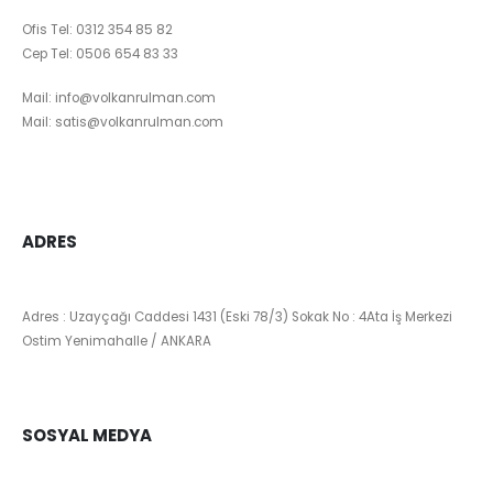
Ofis Tel:
0312 354 85 82
Cep Tel:
0506 654 83 33
Mail:
info@volkanrulman.com
Mail:
satis@volkanrulman.com
ADRES
Adres : Uzayçağı Caddesi 1431 (Eski 78/3) Sokak No : 4Ata İş Merkezi
Ostim Yenimahalle / ANKARA
SOSYAL MEDYA