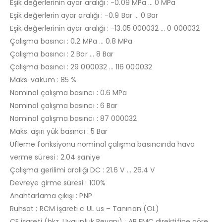
Eşik değerlerinin ayar aralığı : -0.09 MPa … 0 MPa
Eşik değerlerin ayar aralığı : -0.9 Bar … 0 Bar
Eşik değerlerinin ayar aralığı : -13.05 000032 … 0 000032
Çalışma basıncı : 0.2 MPa … 0.8 MPa
Çalışma basıncı : 2 Bar … 8 Bar
Çalışma basıncı : 29 000032 … 116 000032
Maks. vakum : 85 %
Nominal çalışma basıncı : 0.6 MPa
Nominal çalışma basıncı : 6 Bar
Nominal çalışma basıncı : 87 000032
Maks. aşırı yük basıncı : 5 Bar
Üfleme fonksiyonu nominal çalışma basıncında hava
verme süresi : 2.04 saniye
Çalışma gerilimi aralığı DC : 21.6 V … 26.4 V
Devreye girme süresi : 100%
Anahtarlama çıkışı : PNP
Ruhsat : RCM işareti c UL us – Tanınan (OL)
CE işareti (bkz. Uygunluk Beyanı) : AB EMC direktifine göre