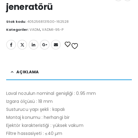
jeneratörü
Stok kodu:
4052568131500-162528
Kategoriler:
VADM
,
VADMI-95-P
AÇIKLAMA
Laval nozulun nominal genişliği : 0.95 mm
Izgara ölçüsü : 18 mm
Susturucu yapı şekli : kapalı
Montaj konumu : herhangi bir
Ejektör karakteristiği : yüksek vakum
Filtre hassasiyeti : ≤40 µm