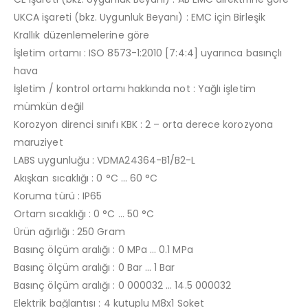
UKCA işareti (bkz. Uygunluk Beyanı) : EMC için Birleşik
Krallık düzenlemelerine göre
İşletim ortamı : ISO 8573-1:2010 [7:4:4] uyarınca basınçlı
hava
İşletim / kontrol ortamı hakkında not : Yağlı işletim
mümkün değil
Korozyon direnci sınıfı KBK : 2 – orta derece korozyona
maruziyet
LABS uygunluğu : VDMA24364-B1/B2-L
Akışkan sıcaklığı : 0 °C … 60 °C
Koruma türü : IP65
Ortam sıcaklığı : 0 °C … 50 °C
Ürün ağırlığı : 250 Gram
Basınç ölçüm aralığı : 0 MPa … 0.1 MPa
Basınç ölçüm aralığı : 0 Bar … 1 Bar
Basınç ölçüm aralığı : 0 000032 … 14.5 000032
Elektrik bağlantısı : 4 kutuplu M8x1 Soket