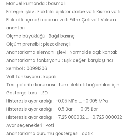
Manuel kumanda : basmalı
Entegre işlev : Elektrikli ejektör darbe valfi Kısma valfi
Elektrikli açma/kapama valfi Filtre Çek valf Vakum
anahtarı
Ölçme büyüklüğü : Bağıl basınç
Ölçüm prensibi : piezodirençli
Anahtarlama elemanı işlevi : Normalde açık kontak
Anahtarlama fonksiyonu : Eşik değeri karşılaştırıcı
Sembol : 00991306
Valf fonksiyonu : kapalı
Ters polarite koruması : tüm elektrik bağlantıları için
Gösterge türü : LED
Histerezis ayar aralığı : -0.05 MPa … -0.005 MPa
Histerezis ayar aralığı : -0.5 Bar … -0.05 Bar
Histerezis ayar aralığı : -7.25 000032 … -0.725 000032
Ayar seçenekleri : Poti
Anahtarlama durumu göstergesi : optik