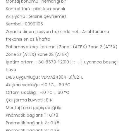
Montaj konumu : herhangi bir
Kontrol türü : pilot kumandalı
Akış yönü : tersine çevrilemez
Sembol : 00991106
Zorunlu dinamizasyon hakkında not : Anahtarlama
frekansı en az 1/hafta
Patlamaya karşı koruma : Zone 1 (ATEX) Zone 2 (ATEX)
Zone 21 (ATEX) Zone 22 (ATEX)
İşletim ortamı : ISO 8573-1:2010 [-:-:-] uyarınca basınçlı
hava
LABS uygunluğu : VDMA24364-B1/B2-L
Akışkan sıcaklığı : -10 °C … 60 °C
Ortam sıcaklığı : -10 °C … 60 °C
Çalıştırma kuvveti : 8 N
Montaj türü : geçiş deliği ile
Pnömatik bağlantı 1 : G1/8
Pnömatik bağlantı 2 : G1/8
Pnömatik bağlantı 3 : G1/8