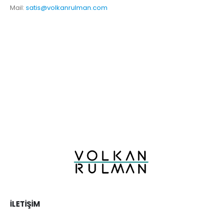
Mail:
satis@volkanrulman.com
İLETIŞIM