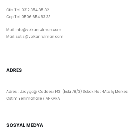
Ofis Tel:
0312 354 85 82
Cep Tel:
0506 654 83 33
Mail:
info@volkanrulman.com
Mail:
satis@volkanrulman.com
ADRES
Adres : Uzayçağı Caddesi 1431 (Eski 78/3) Sokak No : 4Ata İş Merkezi
Ostim Yenimahalle / ANKARA
SOSYAL MEDYA