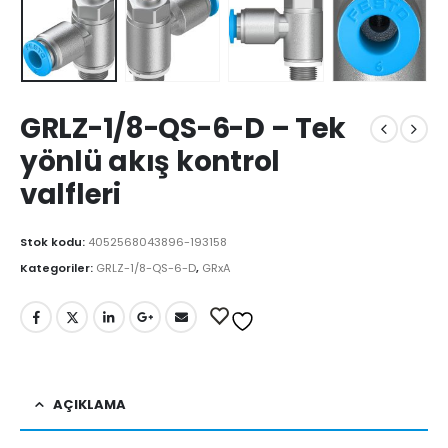
GRLZ-1/8-QS-6-D – Tek
yönlü akış kontrol
valfleri
Stok kodu:
4052568043896-193158
Kategoriler:
GRLZ-1/8-QS-6-D
,
GRxA
AÇIKLAMA