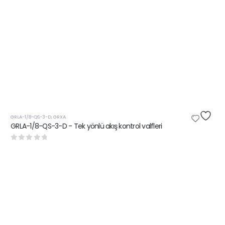
GRLA-1/8-QS-3-D
,
GRXA
GRLA-1/8-QS-3-D - Tek yönlü akış kontrol valfleri
0
5 üzerinden