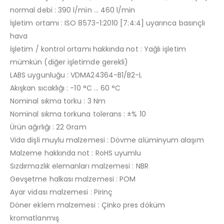
normal debi : 390 l/min … 460 l/min
İşletim ortamı : ISO 8573-1:2010 [7:4:4] uyarınca basınçlı
hava
İşletim / kontrol ortamı hakkında not : Yağlı işletim
mümkün (diğer işletimde gerekli)
LABS uygunluğu : VDMA24364-B1/B2-L
Akışkan sıcaklığı : -10 °C … 60 °C
Nominal sıkma torku : 3 Nm
Nominal sıkma torkuna tolerans : ±% 10
Ürün ağırlığı : 22 Gram
Vida dişli muylu malzemesi : Dövme alüminyum alaşım
Malzeme hakkında not : RoHS uyumlu
Sızdırmazlık elemanları malzemesi : NBR
Gevşetme halkası malzemesi : POM
Ayar vidası malzemesi : Pirinç
Döner eklem malzemesi : Çinko pres döküm
kromatlanmış