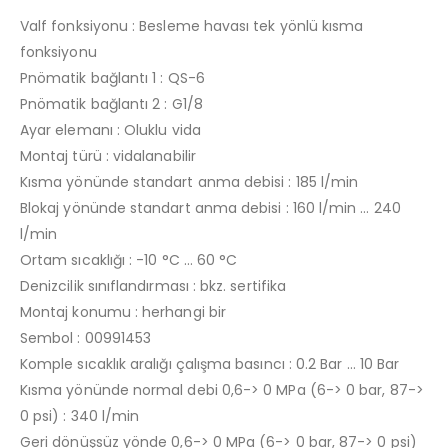
Valf fonksiyonu : Besleme havası tek yönlü kısma
fonksiyonu
Pnömatik bağlantı 1 : QS-6
Pnömatik bağlantı 2 : G1/8
Ayar elemanı : Oluklu vida
Montaj türü : vidalanabilir
Kısma yönünde standart anma debisi : 185 l/min
Blokaj yönünde standart anma debisi : 160 l/min … 240
l/min
Ortam sıcaklığı : -10 °C … 60 °C
Denizcilik sınıflandırması : bkz. sertifika
Montaj konumu : herhangi bir
Sembol : 00991453
Komple sıcaklık aralığı çalışma basıncı : 0.2 Bar … 10 Bar
Kısma yönünde normal debi 0,6-> 0 MPa (6-> 0 bar, 87->
0 psi) : 340 l/min
Geri dönüşsüz yönde 0,6-> 0 MPa (6-> 0 bar, 87-> 0 psi)