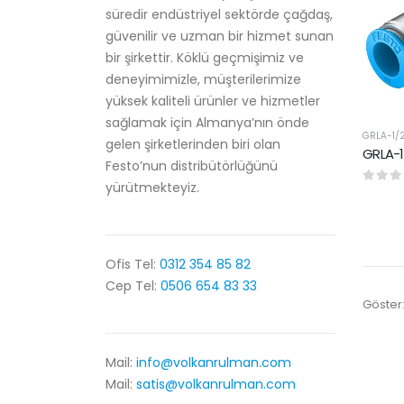
süredir endüstriyel sektörde çağdaş,
güvenilir ve uzman bir hizmet sunan
bir şirkettir. Köklü geçmişimiz ve
deneyimimizle, müşterilerimize
yüksek kaliteli ürünler ve hizmetler
sağlamak için Almanya’nın önde
GRLA-1/
gelen şirketlerinden biri olan
Festo’nun distribütörlüğünü
yürütmekteyiz.
0
5 üze
Ofis Tel:
0312 354 85 82
Cep Tel:
0506 654 83 33
Göster
Mail:
info@volkanrulman.com
Mail:
satis@volkanrulman.com