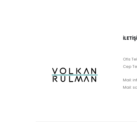
İLETIŞ
Ofis Tel
Cep Te
Mail:
i
Mail:
s