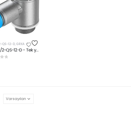
2-QS-12-D
,
GRXA
GRLA-1/2-QS-12-D - Tek yönlü akış kontrol valfleri
rinden
: