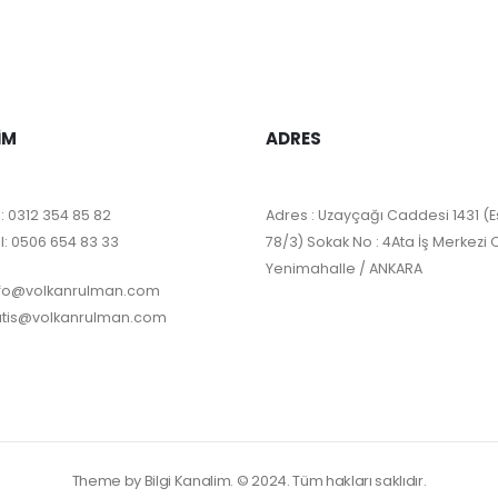
IM
ADRES
:
0312 354 85 82
Adres : Uzayçağı Caddesi 1431 (E
l:
0506 654 83 33
78/3) Sokak No : 4Ata İş Merkezi 
Yenimahalle / ANKARA
nfo@volkanrulman.com
atis@volkanrulman.com
Theme by Bilgi Kanalim. © 2024. Tüm hakları saklıdır.