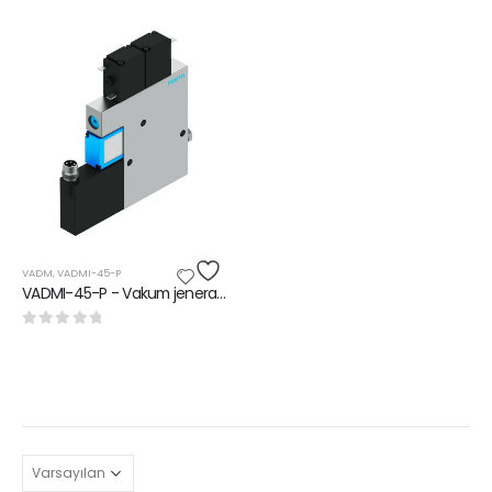
VADM
,
VADMI-45-P
VADMI-45-P - Vakum jeneratörü
0
5 üzerinden