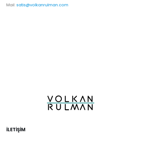
Mail:
satis@volkanrulman.com
İLETIŞIM