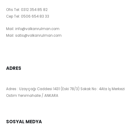
Ofis Tel:
0312 354 85 82
Cep Tel:
0506 654 83 33
Mail:
info@volkanrulman.com
Mail:
satis@volkanrulman.com
ADRES
Adres : Uzayçağı Caddesi 1431 (Eski 78/3) Sokak No : 4Ata İş Merkezi
Ostim Yenimahalle / ANKARA
SOSYAL MEDYA