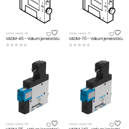
VADM
,
VADM-45
VADM
,
VADM-70
VADM-45 - Vakum jeneratörü
VADM-70 - Vakum jeneratörü
0
5 üzerinden
0
5 üzerinden
VADM
,
VADM-95
VADM
,
VADM-140