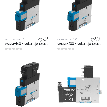
VADM
,
VADMI-140
VADM
,
VADMI-200
VADMI-140 - Vakum jeneratörü
VADMI-200 - Vakum jeneratörü
0
5 üzerinden
0
5 üzerinden