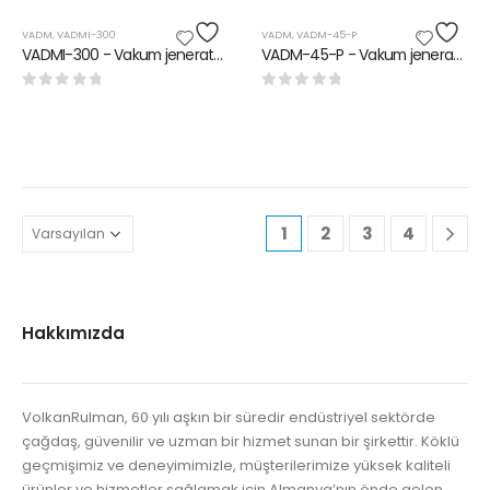
VADM
,
VADMI-300
VADM
,
VADM-45-P
VADMI-300 - Vakum jeneratörü
VADM-45-P - Vakum jeneratörü
0
5 üzerinden
0
5 üzerinden
1
2
3
4
Hakkımızda
VolkanRulman, 60 yılı aşkın bir süredir endüstriyel sektörde
çağdaş, güvenilir ve uzman bir hizmet sunan bir şirkettir. Köklü
geçmişimiz ve deneyimimizle, müşterilerimize yüksek kaliteli
ürünler ve hizmetler sağlamak için Almanya’nın önde gelen