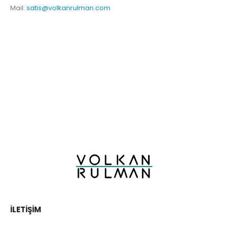
Mail:
satis@volkanrulman.com
İLETIŞIM