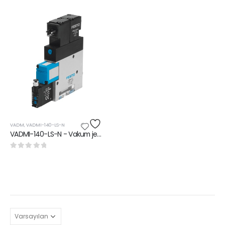
VADM
,
VADMI-140-LS-N
VADMI-140-LS-N - Vakum jeneratörü
0
5 üzerinden