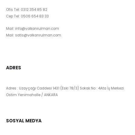
Ofis Tel:
0312 354 85 82
Cep Tel:
0506 654 83 33
Mail:
info@volkanrulman.com
Mail:
satis@volkanrulman.com
ADRES
Adres : Uzayçağı Caddesi 1431 (Eski 78/3) Sokak No : 4Ata İş Merkezi
Ostim Yenimahalle / ANKARA
SOSYAL MEDYA