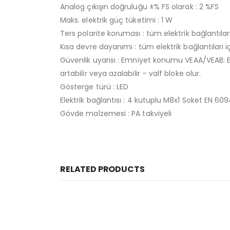
Analog çıkışın doğruluğu ±% FS olarak : 2 %FS
Maks. elektrik güç tüketimi : 1 W
Ters polarite koruması : tüm elektrik bağlantıları
Kısa devre dayanımı : tüm elektrik bağlantıları i
Güvenlik uyarısı : Emniyet konumu VEAA/VEAB: El
artabilir veya azalabilir – valf bloke olur.
Gösterge türü : LED
Elektrik bağlantısı : 4 kutuplu M8x1 Soket EN 6
Gövde malzemesi : PA takviyeli
RELATED PRODUCTS