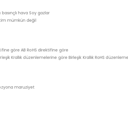
a basınçlı hava Soy gazlar
şletim mümkün değil
tifine göre AB RoHS direktifine göre
rleşik Krallık düzenlemelerine göre Birleşik Krallık RoHS düzenlem
orozyona maruziyet