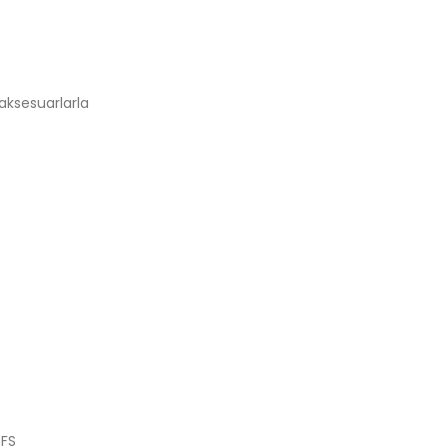
 aksesuarlarla
%FS