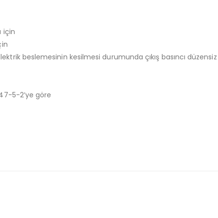
 için
çin
ektrik beslemesinin kesilmesi durumunda çıkış basıncı düzensiz k
0947-5-2’ye göre