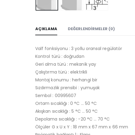
AÇIKLAMA
DEĞERLENDIRMELER (0)
Valf fonksiyonu : 3 yollu oransal regülatör
Kontrol türü : doğrudan
Geri alma türü : mekanik yay
Çalıştırma türü : elektrikli
Montaj konumu : herhangi bir
Sızdırmazlık prensibi : yumuşak
Sembol : 00995607
Ortam sıcaklığı : 0 °C … 50 °C
Akışkan sıcaklığı : 5 °C … 50 °C
Depolama sıcaklığı : -20 °C … 70 °C
Ölçüler G x U x Y : 18 mm x 67 mm x 66 mm
Pnömatik bağlantı 1 : Flanş