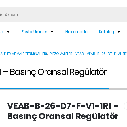
iz
Festo Ürünler
Hakkımızda
Katalog
ALFLER VE VALF TERMINALLERI
,
PIEZO VALFLER
,
VEAB
,
VEAB-B-26-D7-F-V1-1R
– Basınç Oransal Regülatör
VEAB-B-26-D7-F-V1-1R1 –
Basınç Oransal Regülatör