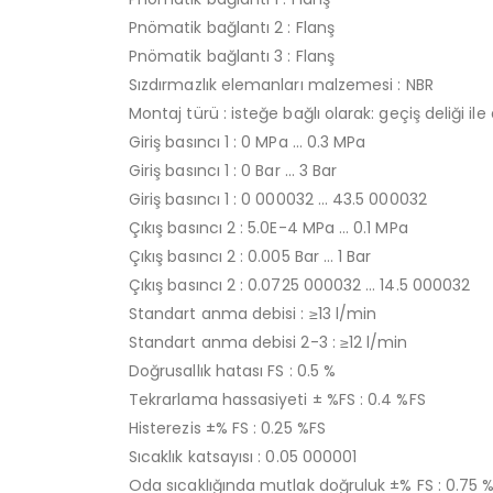
Pnömatik bağlantı 2 : Flanş
Pnömatik bağlantı 3 : Flanş
Sızdırmazlık elemanları malzemesi : NBR
Montaj türü : isteğe bağlı olarak: geçiş deliği ile
Giriş basıncı 1 : 0 MPa … 0.3 MPa
Giriş basıncı 1 : 0 Bar … 3 Bar
Giriş basıncı 1 : 0 000032 … 43.5 000032
Çıkış basıncı 2 : 5.0E-4 MPa … 0.1 MPa
Çıkış basıncı 2 : 0.005 Bar … 1 Bar
Çıkış basıncı 2 : 0.0725 000032 … 14.5 000032
Standart anma debisi : ≥13 l/min
Standart anma debisi 2-3 : ≥12 l/min
Doğrusallık hatası FS : 0.5 %
Tekrarlama hassasiyeti ± %FS : 0.4 %FS
Histerezis ±% FS : 0.25 %FS
Sıcaklık katsayısı : 0.05 000001
Oda sıcaklığında mutlak doğruluk ±% FS : 0.75 