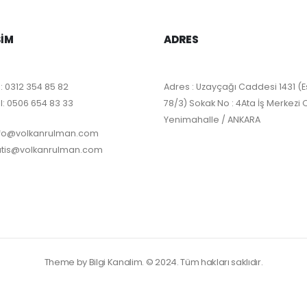
ŞIM
ADRES
:
0312 354 85 82
Adres : Uzayçağı Caddesi 1431 (E
l:
0506 654 83 33
78/3) Sokak No : 4Ata İş Merkezi 
Yenimahalle / ANKARA
nfo@volkanrulman.com
atis@volkanrulman.com
Theme by Bilgi Kanalim. © 2024. Tüm hakları saklıdır.