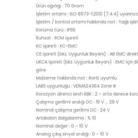
Ürün ağırlığı : 70 Gram
İşletim ortamı : ISO 8573-1:2010 [7:4:4] uyarınc
İşletim / kontrol ortamı hakkında not : Yağlı i
Koruma türü : IP65
Ruhsat : RCM işareti
KC işareti : KC-EMC
CE işareti (bkz. Uygunluk Beyanı) : AB EMC direk
UKCA işareti (bkz. Uygunluk Beyanı) : EMC için Bi
göre
Malzeme hakkında not : RoHS uyumlu
LABS uygunluğu : VDMA24364 Zone III
Korozyon direnci sınıfı KBK : 2 – orta derece k
Çalışma gerilimi aralığı DC : 19 V … 29 V
Nominal çalışma gerilimi DC : 24 V
Artakalan dalgalanma : % 10
Nominal değer : 0 – 10 V
Analog çıkış sinyal aralığı : 0 – 10 V