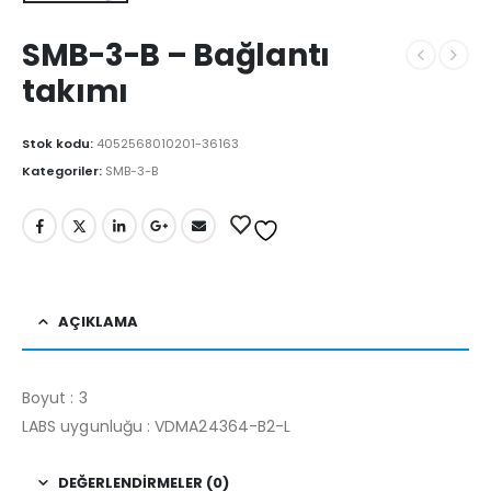
SMB-3-B – Bağlantı
takımı
Stok kodu:
4052568010201-36163
Kategoriler:
SMB-3-B
AÇIKLAMA
Boyut : 3
LABS uygunluğu : VDMA24364-B2-L
DEĞERLENDIRMELER (0)