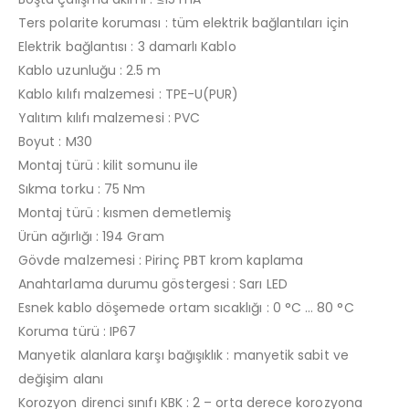
Ters polarite koruması : tüm elektrik bağlantıları için
Elektrik bağlantısı : 3 damarlı Kablo
Kablo uzunluğu : 2.5 m
Kablo kılıfı malzemesi : TPE-U(PUR)
Yalıtım kılıfı malzemesi : PVC
Boyut : M30
Montaj türü : kilit somunu ile
Sıkma torku : 75 Nm
Montaj türü : kısmen demetlemiş
Ürün ağırlığı : 194 Gram
Gövde malzemesi : Pirinç PBT krom kaplama
Anahtarlama durumu göstergesi : Sarı LED
Esnek kablo döşemede ortam sıcaklığı : 0 °C … 80 °C
Koruma türü : IP67
Manyetik alanlara karşı bağışıklık : manyetik sabit ve
değişim alanı
Korozyon direnci sınıfı KBK : 2 – orta derece korozyona