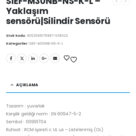
SIEF-M30NB-NS-K-L –
Yaklaşım
sensörü|Silindir Sensörü
Stok kodu:
4052568175887-538322
Kategoriler:
SIEF-M30NB-NS-K-L
AÇIKLAMA
Tasarım : yuvarlak
Karşılık geldiği norm : EN 60947-5-2
Sembol : 00991704
Ruhsat : RCM işareti c UL us – Listelenmiş (OL)