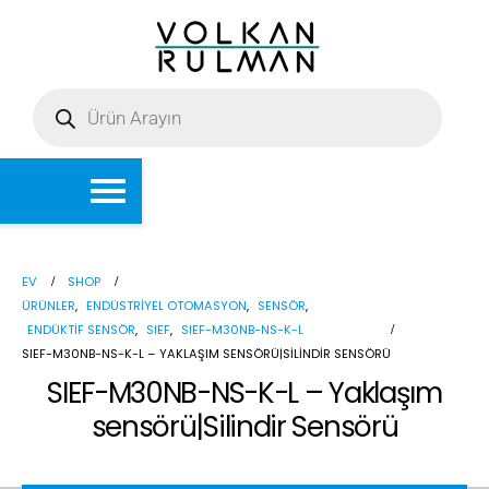
EV
SHOP
ÜRÜNLER
,
ENDÜSTRIYEL OTOMASYON
,
SENSÖR
,
ENDÜKTIF SENSÖR
,
SIEF
,
SIEF-M30NB-NS-K-L
SIEF-M30NB-NS-K-L – YAKLAŞIM SENSÖRÜ|SILINDIR SENSÖRÜ
SIEF-M30NB-NS-K-L – Yaklaşım
sensörü|Silindir Sensörü