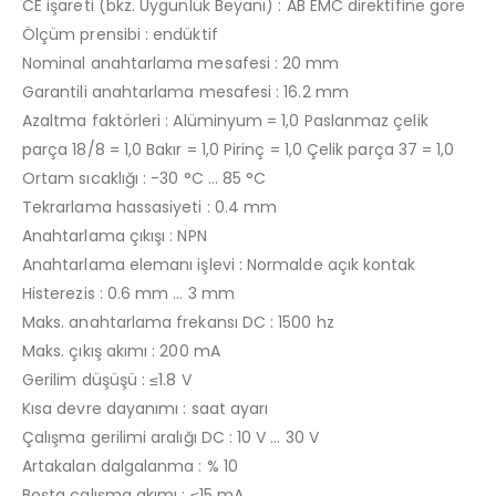
CE işareti (bkz. Uygunluk Beyanı) : AB EMC direktifine göre
Ölçüm prensibi : endüktif
Nominal anahtarlama mesafesi : 20 mm
Garantili anahtarlama mesafesi : 16.2 mm
Azaltma faktörleri : Alüminyum = 1,0 Paslanmaz çelik
parça 18/8 = 1,0 Bakır = 1,0 Pirinç = 1,0 Çelik parça 37 = 1,0
Ortam sıcaklığı : -30 °C … 85 °C
Tekrarlama hassasiyeti : 0.4 mm
Anahtarlama çıkışı : NPN
Anahtarlama elemanı işlevi : Normalde açık kontak
Histerezis : 0.6 mm … 3 mm
Maks. anahtarlama frekansı DC : 1500 hz
Maks. çıkış akımı : 200 mA
Gerilim düşüşü : ≤1.8 V
Kısa devre dayanımı : saat ayarı
Çalışma gerilimi aralığı DC : 10 V … 30 V
Artakalan dalgalanma : % 10
Boşta çalışma akımı : ≤15 mA