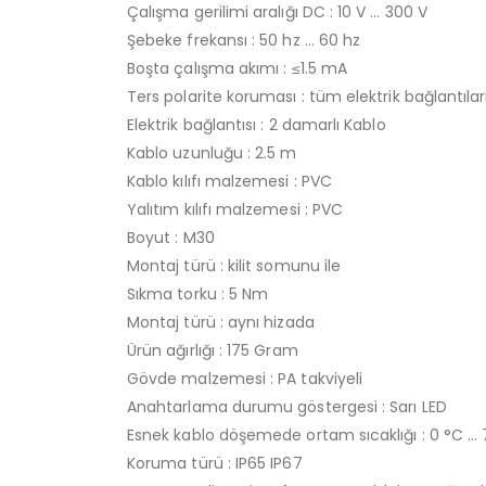
Çalışma gerilimi aralığı DC : 10 V … 300 V
Şebeke frekansı : 50 hz … 60 hz
Boşta çalışma akımı : ≤1.5 mA
Ters polarite koruması : tüm elektrik bağlantıları
Elektrik bağlantısı : 2 damarlı Kablo
Kablo uzunluğu : 2.5 m
Kablo kılıfı malzemesi : PVC
Yalıtım kılıfı malzemesi : PVC
Boyut : M30
Montaj türü : kilit somunu ile
Sıkma torku : 5 Nm
Montaj türü : aynı hizada
Ürün ağırlığı : 175 Gram
Gövde malzemesi : PA takviyeli
Anahtarlama durumu göstergesi : Sarı LED
Esnek kablo döşemede ortam sıcaklığı : 0 °C …
Koruma türü : IP65 IP67