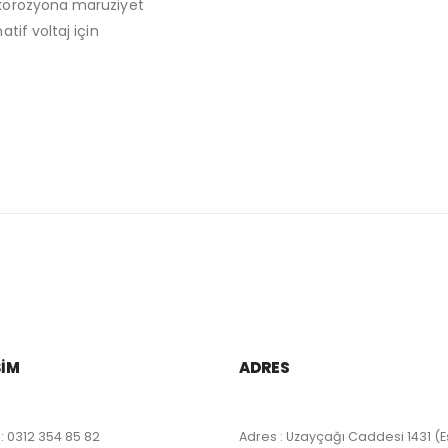
n korozyona maruziyet
atif voltaj için
ŞIM
ADRES
:
0312 354 85 82
Adres : Uzayçağı Caddesi 1431 (E