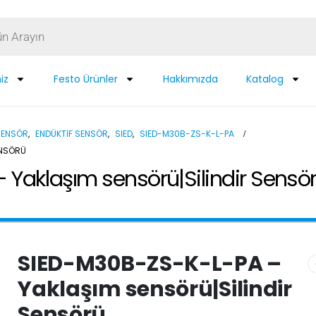
iz
Festo Ürünler
Hakkımızda
Katalog
SENSÖR
,
ENDÜKTIF SENSÖR
,
SIED
,
SIED-M30B-ZS-K-L-PA
ENSÖRÜ
Yaklaşım sensörü|Silindir Sensö
SIED-M30B-ZS-K-L-PA –
Yaklaşım sensörü|Silindir
Sensörü