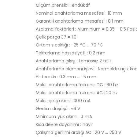
Ölçüm prensibi : endüktif
Nominal anahtarlama mesafesi : 10 mm
Garantili anahtarlama mesafesi : 8.1 mm
Azaltma faktörleri : Aluminium = 0,35 – 0,5 Pasla
Çelik parça 37 = 1,0
Ortam sıcaklığı : -25 °C … 70 °C
Tekrarlama hassasiyeti : 0.2 mm
Anahtarlama çıkışı : temassız 2 telli
Anahtarlama elemanı işlevi : Normalde açık ko
Histerezis : 0.3 mm … 1.5 mm
Maks. anahtarlama frekansı DC : 60 hz
Maks. anahtarlama frekansı AC : 20 hz
Maks. çıkış akımı : 300 mA
Gerilim düşüşü : ≤6 V
Minimum yük akımı : 3 mA
Kısa devre dayanımı : hayır
Çalışma gerilimi aralığı AC : 20 V … 250 V