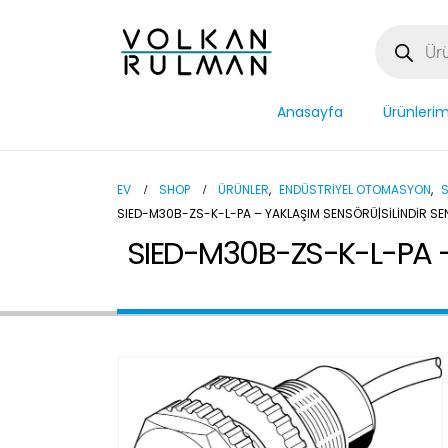
Anasayfa
Ürünlerim
EV
SHOP
ÜRÜNLER
,
ENDÜSTRIYEL OTOMASYON
,
SIED-M30B-ZS-K-L-PA – YAKLAŞIM SENSÖRÜ|SILINDIR S
SIED-M30B-ZS-K-L-PA – 