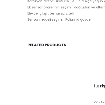
Korozyon direnci sınıfı KBK : 4 – oldukça yoğu
Ek sensör bilgilerinin seçimi : doğrudan ve altern
Elektrik çıkışı : temassız 2 telli
Sensör modeli seçimi : Poliamid gövde
RELATED PRODUCTS
İLETI
Ofis Tel