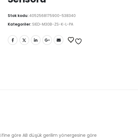
Stok kodu:
4052568175900-538340
Kategoriler:
SIED-M30B-ZS-K-L-PA
ktifine göre AB düşük gerilim yönergesine göre