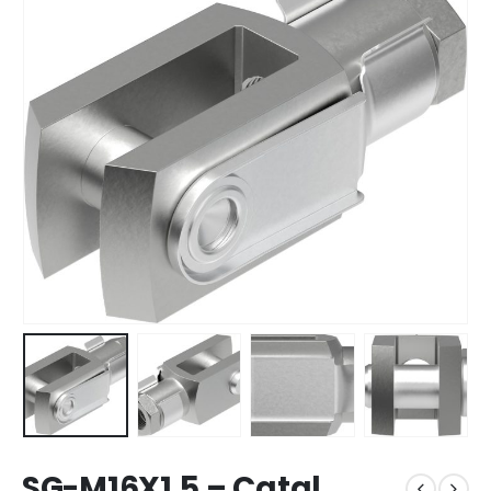
SG-M16X1,5 – Çatal