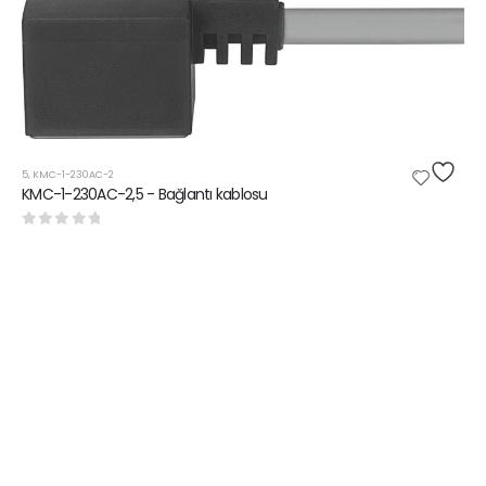
5
,
KMC-1-230AC-2
KMC-1-230AC-2,5 - Bağlantı kablosu
0
5 üzerinden