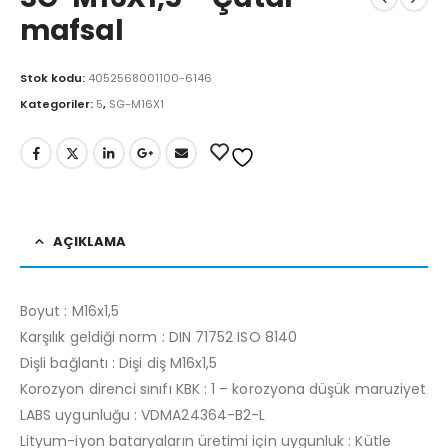
mafsal
Stok kodu:
4052568001100-6146
Kategoriler:
5
,
SG-M16X1
AÇIKLAMA
Boyut : M16x1,5
Karşılık geldiği norm : DIN 71752 ISO 8140
Dişli bağlantı : Dişi diş M16x1,5
Korozyon direnci sınıfı KBK : 1 – korozyona düşük maruziyet
LABS uygunluğu : VDMA24364-B2-L
Lityum-iyon bataryaların üretimi için uygunluk : Kütle