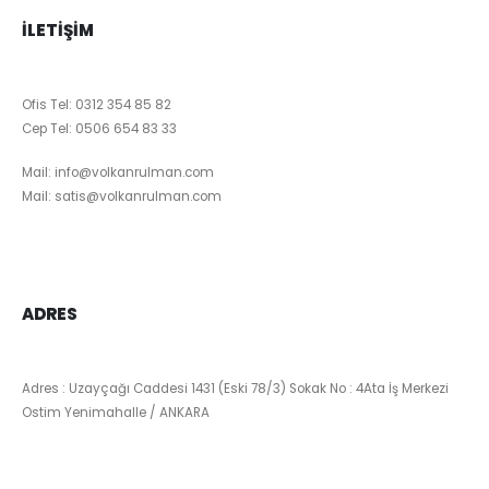
İLETIŞIM
Ofis Tel:
0312 354 85 82
Cep Tel:
0506 654 83 33
Mail:
info@volkanrulman.com
Mail:
satis@volkanrulman.com
ADRES
Adres : Uzayçağı Caddesi 1431 (Eski 78/3) Sokak No : 4Ata İş Merkezi
Ostim Yenimahalle / ANKARA