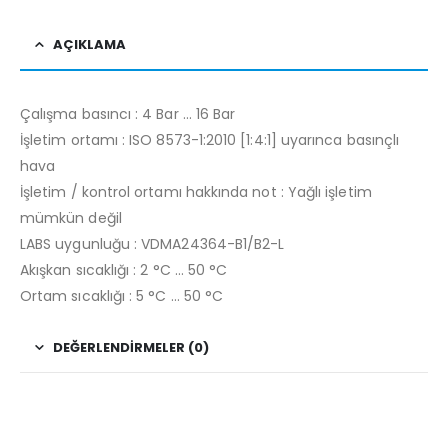
AÇIKLAMA
Çalışma basıncı : 4 Bar … 16 Bar
İşletim ortamı : ISO 8573-1:2010 [1:4:1] uyarınca basınçlı
hava
İşletim / kontrol ortamı hakkında not : Yağlı işletim
mümkün değil
LABS uygunluğu : VDMA24364-B1/B2-L
Akışkan sıcaklığı : 2 °C … 50 °C
Ortam sıcaklığı : 5 °C … 50 °C
DEĞERLENDIRMELER (0)