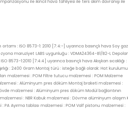
ompanzasyonu ile ikincil hava tahliyesi ile ters akım davranışı ile
m ortamı : ISO 8573-1: 2010 [7:4:-] uyarınca basınçlı hava Soy gaz
 korozyona maruziyet LABS uygunluğu : VDMA24364-B1/B2-L Depol
fı : ISO 8573-1:2010 [7:4:4] uyarınca basınçlı hava Akışkan sıcaklığı :
ağırlığı : 2400 Gram Montaj türü : isteğe bağlı olarak: Hat kurulumu
Volan malzemesi : POM Filtre tutucu malzemesi : POM Malzeme
malzemesi : Alüminyum pres döküm Montaj braketi malzemesi :
Gövde malzemesi : Alüminyum pres döküm Modül bağlantının
malzemesi : NBR Kabuk malzemesi : Dövme alüminyum alaşım 
: PA Ayırma tablası malzemesi : POM Valf pistonu malzemesi :