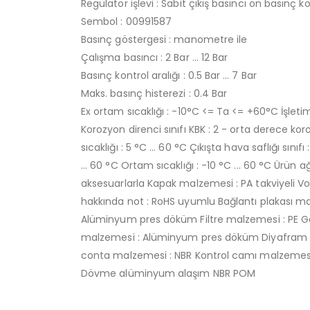
Regülatör işlevi : Sabit çıkış basıncı ön basınç k
Sembol : 00991587
Basınç göstergesi : manometre ile
Çalışma basıncı : 2 Bar … 12 Bar
Basınç kontrol aralığı : 0.5 Bar … 7 Bar
Maks. basınç histerezi : 0.4 Bar
Ex ortam sıcaklığı : -10°C <= Ta <= +60°C İşleti
Korozyon direnci sınıfı KBK : 2 - orta derece
sıcaklığı : 5 °C ... 60 °C Çıkışta hava saflığı sını
... 60 °C Ortam sıcaklığı : -10 °C ... 60 °C Ürün 
aksesuarlarla Kapak malzemesi : PA takviyeli 
hakkında not : RoHS uyumlu Bağlantı plakası 
Alüminyum pres döküm Filtre malzemesi : PE 
malzemesi : Alüminyum pres döküm Diyafram 
conta malzemesi : NBR Kontrol camı malzemesi 
Dövme alüminyum alaşım NBR POM