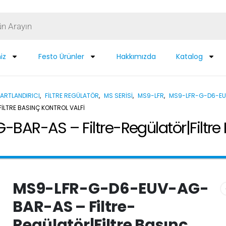
iz
Festo Ürünler
Hakkımızda
Katalog
ARTLANDIRICI
,
FILTRE REGÜLATÖR
,
MS SERISI
,
MS9-LFR
,
MS9-LFR-G-D6-E
LTRE BASINÇ KONTROL VALFI
-AS – Filtre-Regülatör|Filtre Ba
MS9-LFR-G-D6-EUV-AG-
BAR-AS – Filtre-
Regülatör|Filtre Basınç