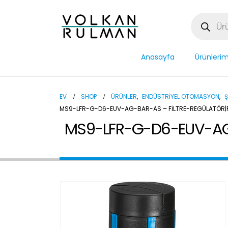
Anasayfa
Ürünlerim
EV
SHOP
ÜRÜNLER
,
ENDÜSTRIYEL OTOMASYON
,
Ş
MS9-LFR-G-D6-EUV-AG-BAR-AS – FILTRE-REGÜLATÖR|FI
MS9-LFR-G-D6-EUV-AG-BAR