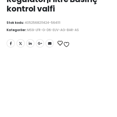
kontrol valfi
Stok kodu:
4052568211424-564111
Kategoriler:
MS9-LFR-G-D6-EUV-AG-BAR-AS