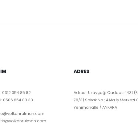
ŞIM
ADRES
:
0312 354 85 82
Adres : Uzayçağı Caddesi 1431 (E
l:
0506 654 83 33
78/3) Sokak No : 4Ata İş Merkezi 
Yenimahalle / ANKARA
nfo@volkanrulman.com
atis@volkanrulman.com