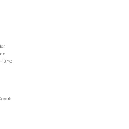
lar
ama
 -10 °C
Kabuk