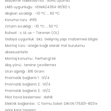
Malzeme hakkında not : RoHS uyumlu
LABS uygunluğu : VDMA24364-B1/B2-L
Akışkan sıcaklığı : -10 °C … 60 °C
Koruma türü : IP65
Ortam sıcaklığı : -10 °C … 50 °C
Ruhsat : c UL us – Tanınan (OL)
Gıdaya uygunluk : bkz. Gelişmiş yapı malzemesi bilgisi
Montaj türü : isteğe bağlı olarak: Hat kurulumu
aksesuarlarla
Montaj konumu : herhangi bir
Akış yönü : tersine çevrilemez
Ürün ağırlığı : 816 Gram
Pnömatik bağlantı 1 : G1/4
Pnömatik bağlantı 2 : G1/4
Pnömatik bağlantı 3 : G1/2
Pilot hava beslemesi : dahili
Elektrik bağlantısı : C formu Soket DIN EN 175301-803’e
göre kare tasarım