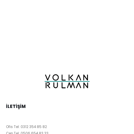
İLETIŞIM
Ofis Tel:
0312 354 85 82
Cep Tel:
0506 654 83 33