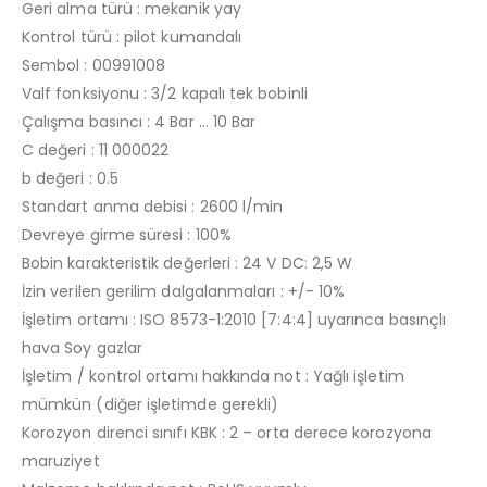
Geri alma türü : mekanik yay
Kontrol türü : pilot kumandalı
Sembol : 00991008
Valf fonksiyonu : 3/2 kapalı tek bobinli
Çalışma basıncı : 4 Bar … 10 Bar
C değeri : 11 000022
b değeri : 0.5
Standart anma debisi : 2600 l/min
Devreye girme süresi : 100%
Bobin karakteristik değerleri : 24 V DC: 2,5 W
İzin verilen gerilim dalgalanmaları : +/- 10%
İşletim ortamı : ISO 8573-1:2010 [7:4:4] uyarınca basınçlı
hava Soy gazlar
İşletim / kontrol ortamı hakkında not : Yağlı işletim
mümkün (diğer işletimde gerekli)
Korozyon direnci sınıfı KBK : 2 – orta derece korozyona
maruziyet