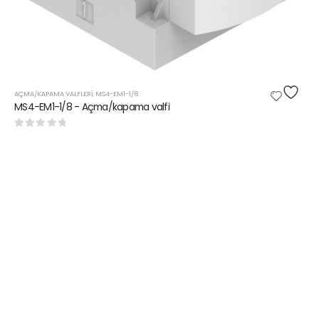
AÇMA/KAPAMA VALFLERI
,
MS4-EM1-1/8
MS4-EM1-1/8 - Açma/kapama valfi
0
5 üzerinden