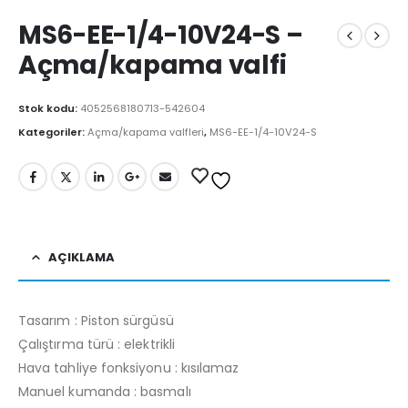
MS6-EE-1/4-10V24-S –
Açma/kapama valfi
Stok kodu:
4052568180713-542604
Kategoriler:
Açma/kapama valfleri
,
MS6-EE-1/4-10V24-S
AÇIKLAMA
Tasarım : Piston sürgüsü
Çalıştırma türü : elektrikli
Hava tahliye fonksiyonu : kısılamaz
Manuel kumanda : basmalı