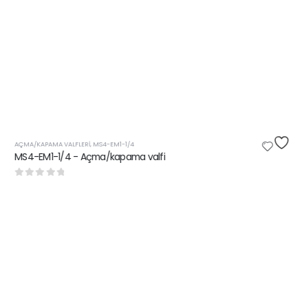
AÇMA/KAPAMA VALFLERI
,
MS4-EM1-1/4
MS4-EM1-1/4 - Açma/kapama valfi
0
5 üzerinden