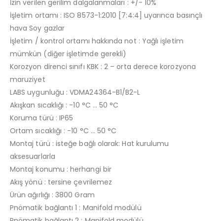
İzin verilen gerilim dalgalanmaları : +/- 10%
İşletim ortamı : ISO 8573-1:2010 [7:4:4] uyarınca basınçlı
hava Soy gazlar
İşletim / kontrol ortamı hakkında not : Yağlı işletim
mümkün (diğer işletimde gerekli)
Korozyon direnci sınıfı KBK : 2 – orta derece korozyona
maruziyet
LABS uygunluğu : VDMA24364-B1/B2-L
Akışkan sıcaklığı : -10 °C … 50 °C
Koruma türü : IP65
Ortam sıcaklığı : -10 °C … 50 °C
Montaj türü : isteğe bağlı olarak: Hat kurulumu
aksesuarlarla
Montaj konumu : herhangi bir
Akış yönü : tersine çevrilemez
Ürün ağırlığı : 3800 Gram
Pnömatik bağlantı 1 : Manifold modülü
Pnömatik bağlantı 2 : Manifold modülü