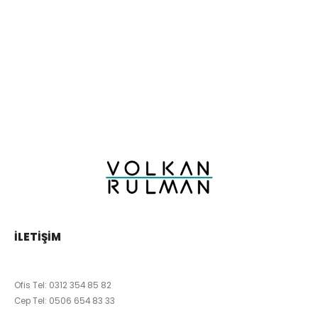
İLETIŞIM
Ofis Tel:
0312 354 85 82
Cep Tel:
0506 654 83 33