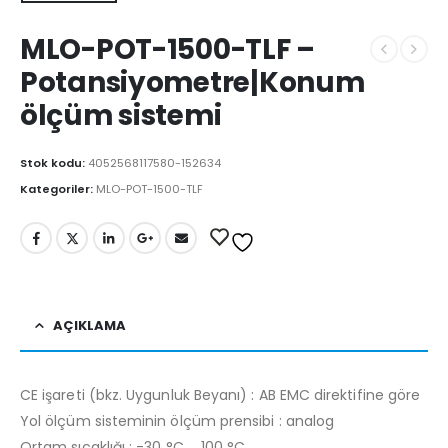
MLO-POT-1500-TLF –
Potansiyometre|Konum
ölçüm sistemi
Stok kodu:
4052568117580-152634
Kategoriler:
MLO-POT-1500-TLF
AÇIKLAMA
CE işareti (bkz. Uygunluk Beyanı) : AB EMC direktifine göre
Yol ölçüm sisteminin ölçüm prensibi : analog
Ortam sıcaklığı : -30 °C … 100 °C