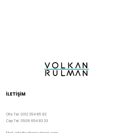
İLETIŞIM
Ofis Tel:
0312 354 85 82
Cep Tel:
0506 654 83 33
Mail:
info@volkanrulman.com