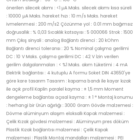
önerilen silecek akımı : <1 µA Maks. silecek akımı kısa süreli
: 10000 µA Maks. hareket hızı : 10 m/s Maks. hareket
ivmelenmesi : 200 m/s2 Çözünme yol : 0.01 mm bağımsız
doğrusallık : % 0,03 Sıcaklık katsayısı : 5 000066 Strok : 1500
mm Çıkış sinyali : analog Bağlantı direnci : 20 kOhm
Bağlantı direnci toleransı : 20 % Nominal çalışma gerilimi
DC : 10 V Maks. çalışma gerilimi DC : 42 V İzin verilen
gerilim dalgalanmaları : < %1 Maks. akım tüketimi : 4 mA
Elektrik bağlantısı : 4 kutuplu A formu Soket DIN 43650'ye
göre kare tasarım Tasarım : kapama bandı ile kayar kızak
ile açık profil Kaplin paralel kayma : ± 1,5 mm Moment
dengeleme bağlantısı açısal kayma : ± 1 ° Montaj konumu
: herhangi bir Ürün ağırlığı : 3000 Gram Gövde malzemesi :
Dövme alüminyum alaşım eloksallı Kapak malzemesi :
Çelik Kızak gövdesi malzemesi : Alüminyum pres döküm
Plastik Kızak bağlantısı malzemesi : Çelik Kapak
malzemesi : Plastik Montaj mandalları malzemesi : PEI