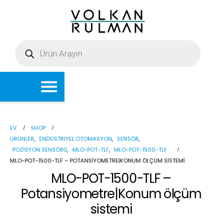
EV
SHOP
ÜRÜNLER
,
ENDÜSTRIYEL OTOMASYON
,
SENSÖR
,
POZISYON SENSÖRÜ
,
MLO-POT-TLF
,
MLO-POT-1500-TLF
MLO-POT-1500-TLF – POTANSIYOMETRE|KONUM ÖLÇÜM SISTEMI
MLO-POT-1500-TLF –
Potansiyometre|Konum ölçüm
sistemi