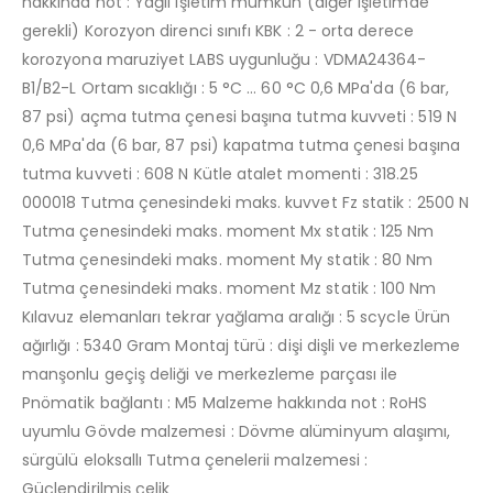
hakkında not : Yağlı işletim mümkün (diğer işletimde
gerekli) Korozyon direnci sınıfı KBK : 2 - orta derece
korozyona maruziyet LABS uygunluğu : VDMA24364-
B1/B2-L Ortam sıcaklığı : 5 °C ... 60 °C 0,6 MPa'da (6 bar,
87 psi) açma tutma çenesi başına tutma kuvveti : 519 N
0,6 MPa'da (6 bar, 87 psi) kapatma tutma çenesi başına
tutma kuvveti : 608 N Kütle atalet momenti : 318.25
000018 Tutma çenesindeki maks. kuvvet Fz statik : 2500 N
Tutma çenesindeki maks. moment Mx statik : 125 Nm
Tutma çenesindeki maks. moment My statik : 80 Nm
Tutma çenesindeki maks. moment Mz statik : 100 Nm
Kılavuz elemanları tekrar yağlama aralığı : 5 scycle Ürün
ağırlığı : 5340 Gram Montaj türü : dişi dişli ve merkezleme
manşonlu geçiş deliği ve merkezleme parçası ile
Pnömatik bağlantı : M5 Malzeme hakkında not : RoHS
uyumlu Gövde malzemesi : Dövme alüminyum alaşımı,
sürgülü eloksallı Tutma çenelerii malzemesi :
Güçlendirilmiş çelik