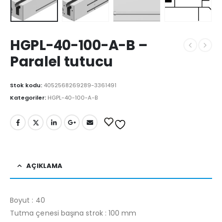
HGPL-40-100-A-B –
Paralel tutucu
Stok kodu:
4052568269289-3361491
Kategoriler:
HGPL-40-100-A-B
AÇIKLAMA
Boyut : 40
Tutma çenesi başına strok : 100 mm