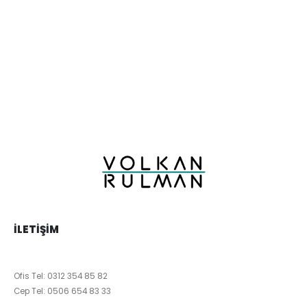
İLETIŞIM
Ofis Tel:
0312 354 85 82
Cep Tel:
0506 654 83 33