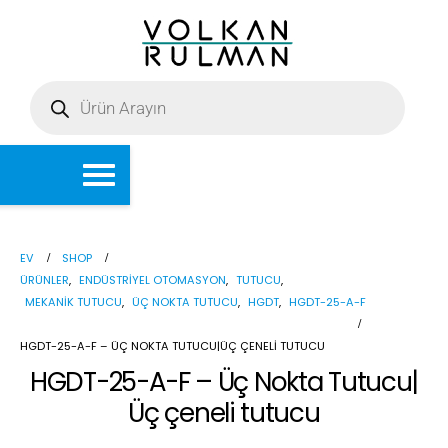
EV
SHOP
ÜRÜNLER
,
ENDÜSTRIYEL OTOMASYON
,
TUTUCU
,
MEKANIK TUTUCU
,
ÜÇ NOKTA TUTUCU
,
HGDT
,
HGDT-25-A-F
HGDT-25-A-F – ÜÇ NOKTA TUTUCU|ÜÇ ÇENELI TUTUCU
HGDT-25-A-F – Üç Nokta Tutucu|
Üç çeneli tutucu