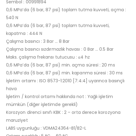
Sembol : 00991894
0,6 MPa’da (6 bar, 87 psi) toplam tutma kuvveti, açma :
540 N
0,6 MPa’da (6 bar, 87 psi) toplam tutma kuvveti,
kapatma : 444 N
Çalışma basıncı : 3 Bar … 8 Bar
Çalışma basıncı sızdırmazlık havası : 0 Bar … 0.5 Bar
Maks. çalışma frekansı tutucusu : ≤4 hz
0,6 MPa’da (6 bar, 87 psi) min. açma süresi : 20 ms
0,6 MPa’da (6 bar, 87 psi) min. kapanma süresi : 30 ms
İşletim ortamı : ISO 8573-1:2010 [7:4:4] uyarınca basınçlı
hava
İşletim / kontrol ortamı hakkında not : Yağlı işletim
mümkün (diğer işletimde gerekli)
Korozyon direnci sınıfı KBK : 2 – orta derece korozyona
maruziyet
LABS uygunluğu : VDMA24364-B1/B2-L
Ortam sıcaklığı : 5 °C … 60 °C