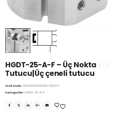
HGDT-25-A-F – Üç Nokta
Tutucu|Üç çeneli tutucu
Stok kodu:
4052568206420-560177
Kategoriler:
HGDT-25-A-F