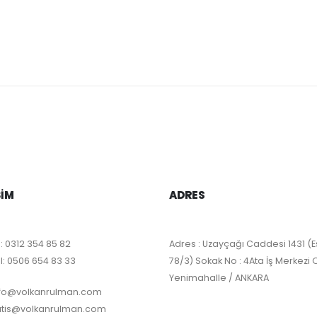
ŞIM
ADRES
:
0312 354 85 82
Adres : Uzayçağı Caddesi 1431 (E
l:
0506 654 83 33
78/3) Sokak No : 4Ata İş Merkezi 
Yenimahalle / ANKARA
nfo@volkanrulman.com
atis@volkanrulman.com