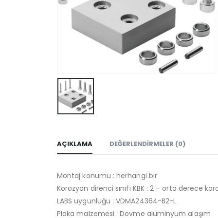
AÇIKLAMA
DEĞERLENDIRMELER (0)
Montaj konumu : herhangi bir
Korozyon direnci sınıfı KBK : 2 – orta derece k
LABS uygunluğu : VDMA24364-B2-L
Plaka malzemesi : Dövme alüminyum alaşım