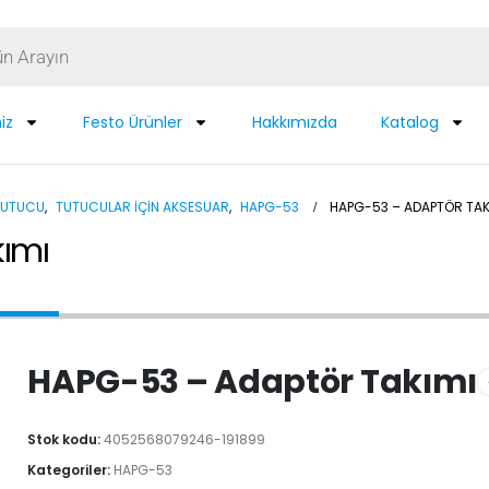
iz
Festo Ürünler
Hakkımızda
Katalog
TUTUCU
,
TUTUCULAR IÇIN AKSESUAR
,
HAPG-53
HAPG-53 – ADAPTÖR TAK
ımı
HAPG-53 – Adaptör Takımı
Stok kodu:
4052568079246-191899
Kategoriler:
HAPG-53