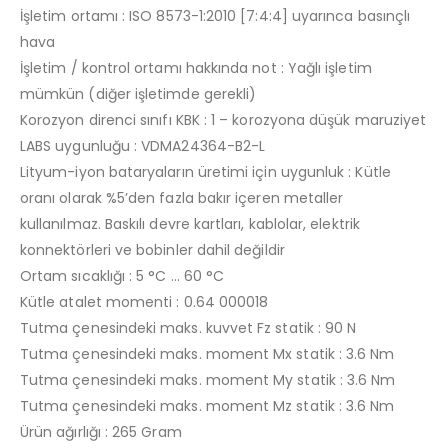
İşletim ortamı : ISO 8573-1:2010 [7:4:4] uyarınca basınçlı
hava
İşletim / kontrol ortamı hakkında not : Yağlı işletim
mümkün (diğer işletimde gerekli)
Korozyon direnci sınıfı KBK : 1 – korozyona düşük maruziyet
LABS uygunluğu : VDMA24364-B2-L
Lityum-iyon bataryaların üretimi için uygunluk : Kütle
oranı olarak %5’den fazla bakır içeren metaller
kullanılmaz. Baskılı devre kartları, kablolar, elektrik
konnektörleri ve bobinler dahil değildir
Ortam sıcaklığı : 5 °C … 60 °C
Kütle atalet momenti : 0.64 000018
Tutma çenesindeki maks. kuvvet Fz statik : 90 N
Tutma çenesindeki maks. moment Mx statik : 3.6 Nm
Tutma çenesindeki maks. moment My statik : 3.6 Nm
Tutma çenesindeki maks. moment Mz statik : 3.6 Nm
Ürün ağırlığı : 265 Gram