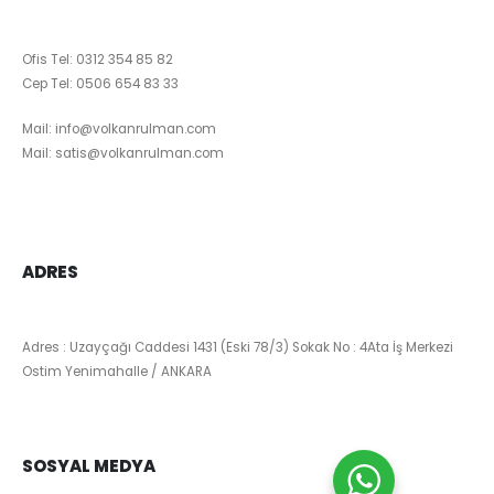
Ofis Tel:
0312 354 85 82
Cep Tel:
0506 654 83 33
Mail:
info@volkanrulman.com
Mail:
satis@volkanrulman.com
ADRES
Adres : Uzayçağı Caddesi 1431 (Eski 78/3) Sokak No : 4Ata İş Merkezi
Ostim Yenimahalle / ANKARA
SOSYAL MEDYA