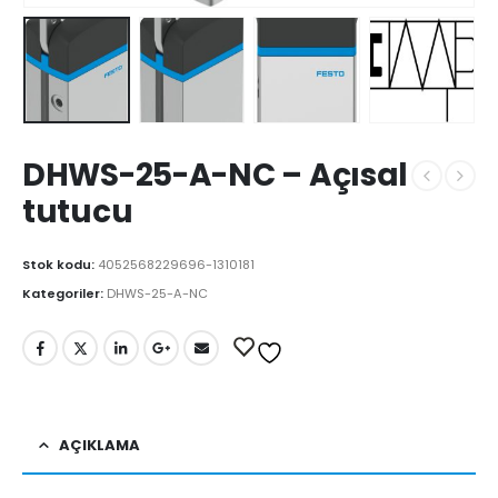
DHWS-25-A-NC – Açısal
tutucu
Stok kodu:
4052568229696-1310181
Kategoriler:
DHWS-25-A-NC
AÇIKLAMA