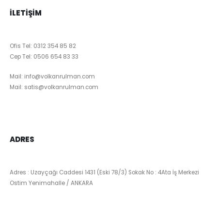
İLETIŞIM
Ofis Tel:
0312 354 85 82
Cep Tel:
0506 654 83 33
Mail:
info@volkanrulman.com
Mail:
satis@volkanrulman.com
ADRES
Adres : Uzayçağı Caddesi 1431 (Eski 78/3) Sokak No : 4Ata İş Merkezi
Ostim Yenimahalle / ANKARA