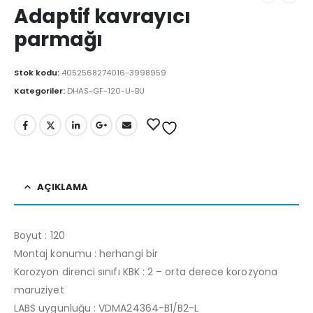
Adaptif kavrayıcı
parmağı
Stok kodu:
4052568274016-3998959
Kategoriler:
DHAS-GF-120-U-BU
AÇIKLAMA
Boyut : 120
Montaj konumu : herhangi bir
Korozyon direnci sınıfı KBK : 2 – orta derece korozyona
maruziyet
LABS uygunluğu : VDMA24364-B1/B2-L