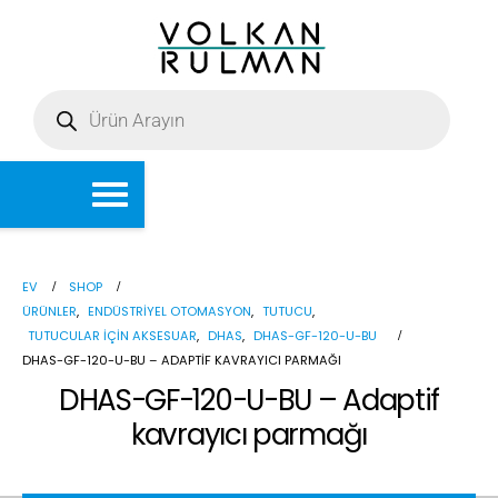
EV
SHOP
ÜRÜNLER
,
ENDÜSTRIYEL OTOMASYON
,
TUTUCU
,
TUTUCULAR IÇIN AKSESUAR
,
DHAS
,
DHAS-GF-120-U-BU
DHAS-GF-120-U-BU – ADAPTIF KAVRAYICI PARMAĞI
DHAS-GF-120-U-BU – Adaptif
kavrayıcı parmağı