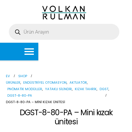
EV
SHOP
ÜRÜNLER
,
ENDÜSTRIYEL OTOMASYON
,
AKTUATÖR
,
PNÖMATIK MODÜLLER
,
YATAKLI SILINDIR
,
KIZAK TAHRIK
,
DGST
,
DGST-8-80-PA
DGST-8-80-PA – MINI KIZAK ÜNITESI
DGST-8-80-PA – Mini kızak
ünitesi