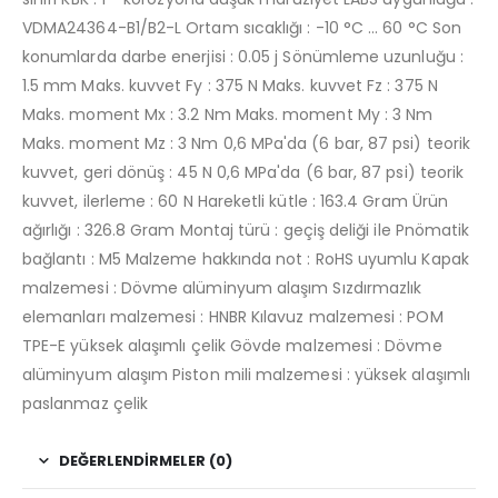
VDMA24364-B1/B2-L Ortam sıcaklığı : -10 °C ... 60 °C Son
konumlarda darbe enerjisi : 0.05 j Sönümleme uzunluğu :
1.5 mm Maks. kuvvet Fy : 375 N Maks. kuvvet Fz : 375 N
Maks. moment Mx : 3.2 Nm Maks. moment My : 3 Nm
Maks. moment Mz : 3 Nm 0,6 MPa'da (6 bar, 87 psi) teorik
kuvvet, geri dönüş : 45 N 0,6 MPa'da (6 bar, 87 psi) teorik
kuvvet, ilerleme : 60 N Hareketli kütle : 163.4 Gram Ürün
ağırlığı : 326.8 Gram Montaj türü : geçiş deliği ile Pnömatik
bağlantı : M5 Malzeme hakkında not : RoHS uyumlu Kapak
malzemesi : Dövme alüminyum alaşım Sızdırmazlık
elemanları malzemesi : HNBR Kılavuz malzemesi : POM
TPE-E yüksek alaşımlı çelik Gövde malzemesi : Dövme
alüminyum alaşım Piston mili malzemesi : yüksek alaşımlı
paslanmaz çelik
DEĞERLENDIRMELER (0)