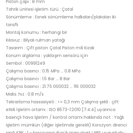
Piston çapı : 8 mm
Tahrik ünitesi işletim türü : Çatal
Sönümleme : Esnek sönümleme halkaları/plakaları iki
taraflı
Montaj konumu : herhangi bir
Kılavuz : Bilyalı rulman yatağı
Tasarım : Çift piston Çatal Piston mili Kızak
Konum algılama : yaklaşım sensörü için
Sembol : 00991249
Çalışma basıncı : 0.15 MPa … 0.8 MPa
Çalışma basıncı : 1.5 Bar … 8 Bar
Çalışma basıncı : 21.75 000032 … 116 000032
Maks. hız : 0.8 m/s
Tekrarlama hassasiyeti : <= 0,3 mm Çalışma şekli : çift
etkili İşletim ortamı : ISO 8573-1:2010 [7:4:4] uyarınca
basınçlı hava İşletim / kontrol ortamı hakkında not : Yağlı
işletim mümkün (diğer işletimde gerekli) Korozyon direnci
sınıfı KBK : 1 - korozyona düşük maruziyet LABS uygunluğu :