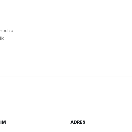
anodize
ik
ŞIM
ADRES