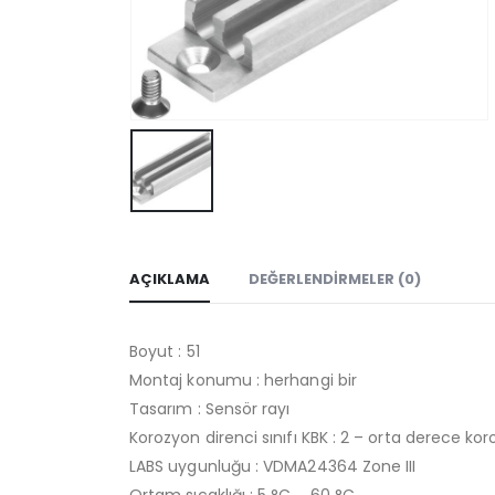
AÇIKLAMA
DEĞERLENDIRMELER (0)
Boyut : 51
Montaj konumu : herhangi bir
Tasarım : Sensör rayı
Korozyon direnci sınıfı KBK : 2 – orta derece k
LABS uygunluğu : VDMA24364 Zone III
Ortam sıcaklığı : 5 °C … 60 °C