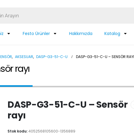
iz
Festo Ürünler
Hakkımızda
Katalog
SENSÖR
,
AKSESUAR
,
DASP-G3-51-C-U
DASP-G3-51-C-U – SENSÖR RAY
ör rayı
DASP-G3-51-C-U – Sensör
rayı
Stok kodu:
4052568105600-1356889