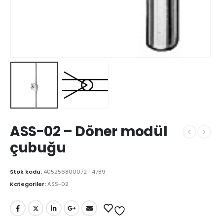
ASS-02 – Döner modül
çubuğu
Stok kodu:
4052568000721-4789
Kategoriler:
ASS-02