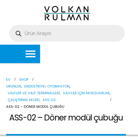
EV
SHOP
ÜRÜNLER
,
ENDÜSTRIYEL OTOMASYON
,
VALFLER VE VALF TERMINALLERI
,
VALFLER IÇIN AKSESUARLAR
,
ÇALIŞTIRMA EKLERI
,
ASS-02
ASS-02 – DÖNER MODÜL ÇUBUĞU
ASS-02 – Döner modül çubuğu