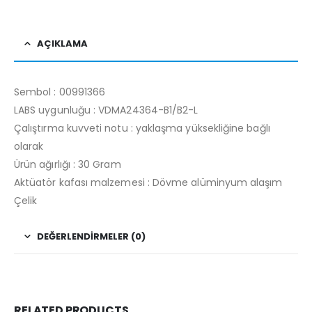
AÇIKLAMA
Sembol : 00991366
LABS uygunluğu : VDMA24364-B1/B2-L
Çalıştırma kuvveti notu : yaklaşma yüksekliğine bağlı
olarak
Ürün ağırlığı : 30 Gram
Aktüatör kafası malzemesi : Dövme alüminyum alaşım
Çelik
DEĞERLENDIRMELER (0)
RELATED PRODUCTS