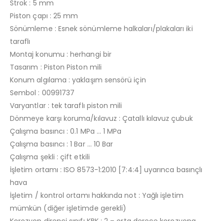
Strok : 5 mm
Piston çapı : 25 mm
Sönümleme : Esnek sönümleme halkaları/plakaları iki
taraflı
Montaj konumu : herhangi bir
Tasarım : Piston Piston mili
Konum algılama : yaklaşım sensörü için
Sembol : 00991737
Varyantlar : tek taraflı piston mili
Dönmeye karşı koruma/kılavuz : Çatallı kılavuz çubuk
Çalışma basıncı : 0.1 MPa … 1 MPa
Çalışma basıncı : 1 Bar … 10 Bar
Çalışma şekli : çift etkili
İşletim ortamı : ISO 8573-1:2010 [7:4:4] uyarınca basınçlı
hava
İşletim / kontrol ortamı hakkında not : Yağlı işletim
mümkün (diğer işletimde gerekli)