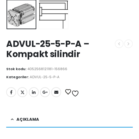
ADVUL-25-5-P-A –
Kompakt silindir
Stok kodu:
4052568121181-156866
Kategoriler:
ADVUL-25-5-P-A
AÇIKLAMA