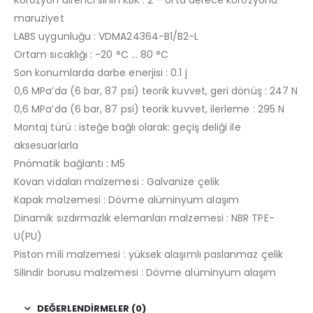
Korozyon direnci sınıfı KBK : 2 – orta derece korozyona
maruziyet
LABS uygunluğu : VDMA24364-B1/B2-L
Ortam sıcaklığı : -20 °C … 80 °C
Son konumlarda darbe enerjisi : 0.1 j
0,6 MPa’da (6 bar, 87 psi) teorik kuvvet, geri dönüş : 247 N
0,6 MPa’da (6 bar, 87 psi) teorik kuvvet, ilerleme : 295 N
Montaj türü : isteğe bağlı olarak: geçiş deliği ile
aksesuarlarla
Pnömatik bağlantı : M5
Kovan vidaları malzemesi : Galvanize çelik
Kapak malzemesi : Dövme alüminyum alaşım
Dinamik sızdırmazlık elemanları malzemesi : NBR TPE-
U(PU)
Piston mili malzemesi : yüksek alaşımlı paslanmaz çelik
Silindir borusu malzemesi : Dövme alüminyum alaşım
DEĞERLENDIRMELER (0)