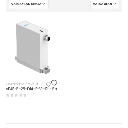
VEAB-B-26-D14-F-V1-1R1
VEAB-B-26-D14-F-V1-1R1 - Basınç Oransal Regülatör
0
5 üzerinden