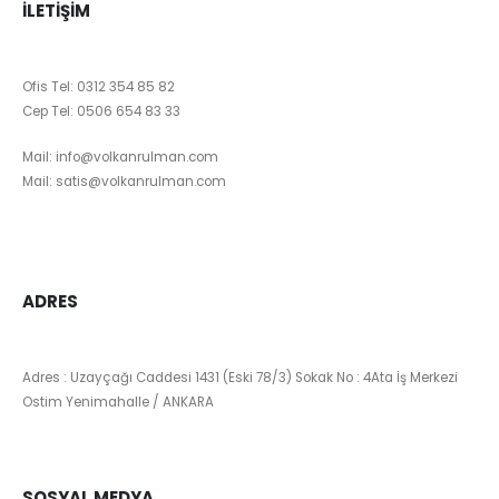
İLETIŞIM
Ofis Tel:
0312 354 85 82
Cep Tel:
0506 654 83 33
Mail:
info@volkanrulman.com
Mail:
satis@volkanrulman.com
ADRES
Adres : Uzayçağı Caddesi 1431 (Eski 78/3) Sokak No : 4Ata İş Merkezi
Ostim Yenimahalle / ANKARA
SOSYAL MEDYA