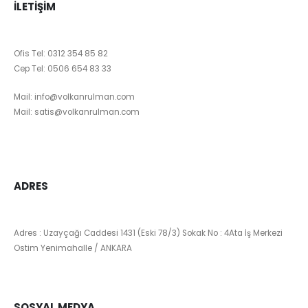
İLETIŞIM
Ofis Tel:
0312 354 85 82
Cep Tel:
0506 654 83 33
Mail:
info@volkanrulman.com
Mail:
satis@volkanrulman.com
ADRES
Adres : Uzayçağı Caddesi 1431 (Eski 78/3) Sokak No : 4Ata İş Merkezi
Ostim Yenimahalle / ANKARA
SOSYAL MEDYA