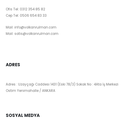
Ofis Tel:
0312 354 85 82
Cep Tel:
0506 654 83 33
Mail:
info@volkanrulman.com
Mail:
satis@volkanrulman.com
ADRES
Adres : Uzayçağı Caddesi 1431 (Eski 78/3) Sokak No : 4Ata İş Merkezi
Ostim Yenimahalle / ANKARA
SOSYAL MEDYA