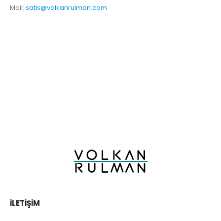
Mail:
satis@volkanrulman.com
İLETIŞIM