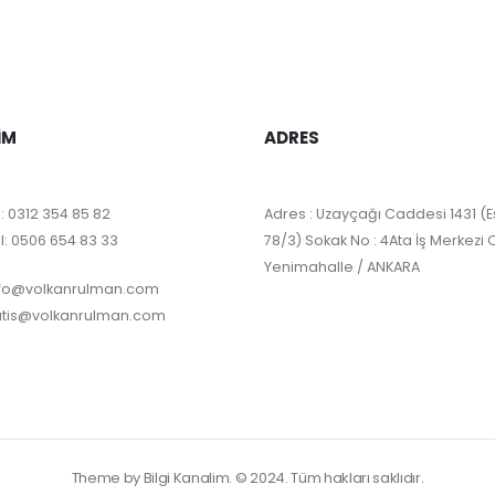
IM
ADRES
:
0312 354 85 82
Adres : Uzayçağı Caddesi 1431 (E
l:
0506 654 83 33
78/3) Sokak No : 4Ata İş Merkezi 
Yenimahalle / ANKARA
nfo@volkanrulman.com
atis@volkanrulman.com
Theme by Bilgi Kanalim. © 2024. Tüm hakları saklıdır.