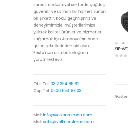
süredir endüstriyel sektörde çağdaş,
güvenilir ve uzman bir hizmet sunan
bir şirkettir. Köklü geçmişimiz ve
deneyimimizle, müşterilerimize
yüksek kaliteli ürünler ve hizmetler
sağlamak için Almanya’nın önde
SIE-GD
,
gelen şirketlerinden biri olan
SIE-WD-
Festo’nun distribütörlüğünü
yürütmekteyiz.
0
5 üze
Ofis Tel:
0312 354 85 82
Cep Tel:
0506 654 83 33
Göster
Mail:
info@volkanrulman.com
Mail:
satis@volkanrulman.com