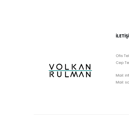
İLETIŞ
Ofis Tel
Cep Te
Mail:
i
Mail:
s