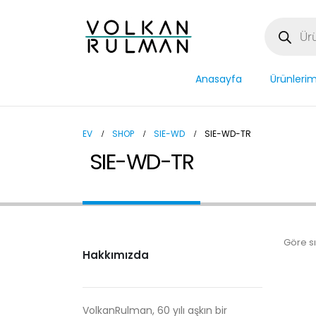
Anasayfa
Ürünlerim
EV
SHOP
SIE-WD
SIE-WD-TR
SIE-WD-TR
Göre sı
Hakkımızda
VolkanRulman, 60 yılı aşkın bir