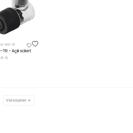
SIE-WD-TR
TR - Açılı soket
rinden
: