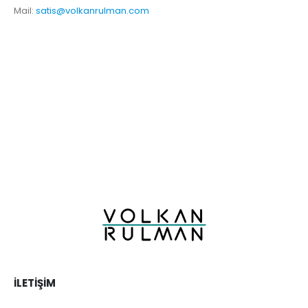
Mail:
satis@volkanrulman.com
İLETIŞIM