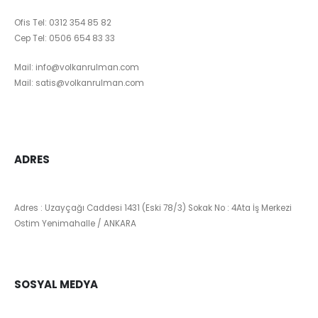
Ofis Tel:
0312 354 85 82
Cep Tel:
0506 654 83 33
Mail:
info@volkanrulman.com
Mail:
satis@volkanrulman.com
ADRES
Adres : Uzayçağı Caddesi 1431 (Eski 78/3) Sokak No : 4Ata İş Merkezi
Ostim Yenimahalle / ANKARA
SOSYAL MEDYA