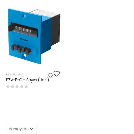
PZA
,
PZV-E-C
PZV-E-C - Sayıcı ( İleri )
0
5 üzerinden