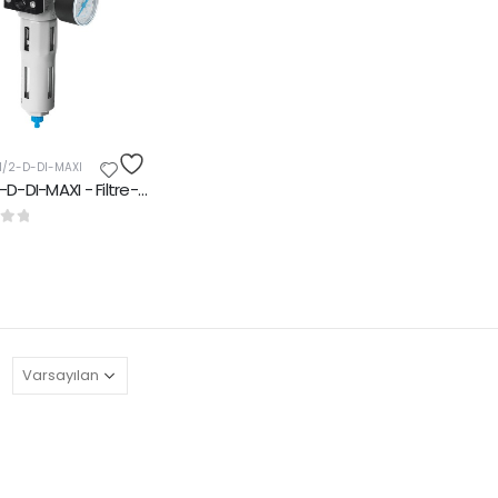
1/2-D-DI-MAXI
LFR-1/2-D-DI-MAXI - Filtre-Regülatör|Filtre Basınç kontrol valfi
rinden
: