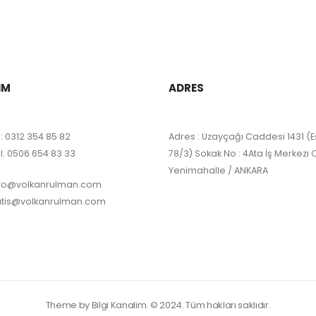
IM
ADRES
:
0312 354 85 82
Adres : Uzayçağı Caddesi 1431 (E
l:
0506 654 83 33
78/3) Sokak No : 4Ata İş Merkezi 
Yenimahalle / ANKARA
nfo@volkanrulman.com
atis@volkanrulman.com
Theme by Bilgi Kanalim. © 2024. Tüm hakları saklıdır.