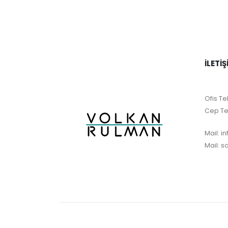
İLETIŞ
Ofis Tel
Cep Te
Mail:
i
Mail:
s