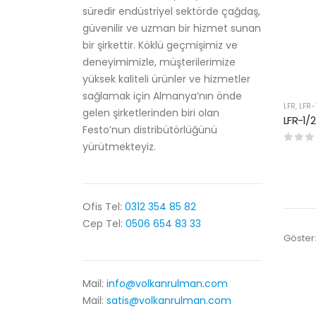
süredir endüstriyel sektörde çağdaş,
güvenilir ve uzman bir hizmet sunan
bir şirkettir. Köklü geçmişimiz ve
deneyimimizle, müşterilerimize
yüksek kaliteli ürünler ve hizmetler
sağlamak için Almanya’nın önde
LFR
,
LFR-
gelen şirketlerinden biri olan
Festo’nun distribütörlüğünü
yürütmekteyiz.
0
5 üze
Ofis Tel:
0312 354 85 82
Cep Tel:
0506 654 83 33
Göster
Mail:
info@volkanrulman.com
Mail:
satis@volkanrulman.com