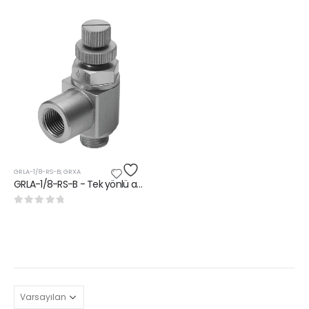
GRLA-1/8-RS-B
,
GRXA
GRLA-1/8-RS-B - Tek yönlü akış kontrol valfleri
0
5 üzerinden