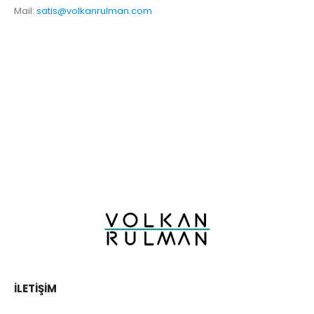
Mail:
satis@volkanrulman.com
İLETIŞIM