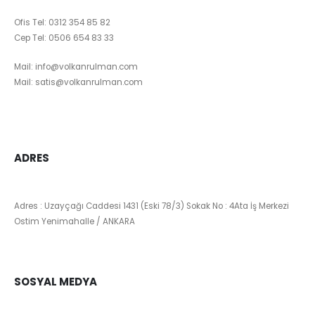
Ofis Tel:
0312 354 85 82
Cep Tel:
0506 654 83 33
Mail:
info@volkanrulman.com
Mail:
satis@volkanrulman.com
ADRES
Adres : Uzayçağı Caddesi 1431 (Eski 78/3) Sokak No : 4Ata İş Merkezi
Ostim Yenimahalle / ANKARA
SOSYAL MEDYA