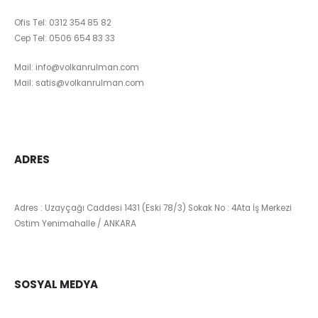
Ofis Tel:
0312 354 85 82
Cep Tel:
0506 654 83 33
Mail:
info@volkanrulman.com
Mail:
satis@volkanrulman.com
ADRES
Adres : Uzayçağı Caddesi 1431 (Eski 78/3) Sokak No : 4Ata İş Merkezi
Ostim Yenimahalle / ANKARA
SOSYAL MEDYA