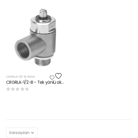
CRGRLA-1/2-B
,
GRXA
CRGRLA-1/2-B - Tek yönlü akış kontrol valfleri
0
5 üzerinden