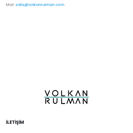
Mail:
satis@volkanrulman.com
İLETIŞIM