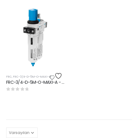
FRC
,
FRC-3/4-D-5M-O-MAXI-A
FRC-3/4-D-5M-O-MAXI-A - Şartlandırıcı Ünitesi
0
5 üzerinden