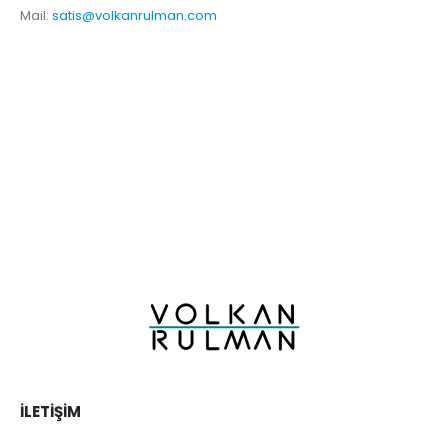
Mail:
satis@volkanrulman.com
İLETIŞIM