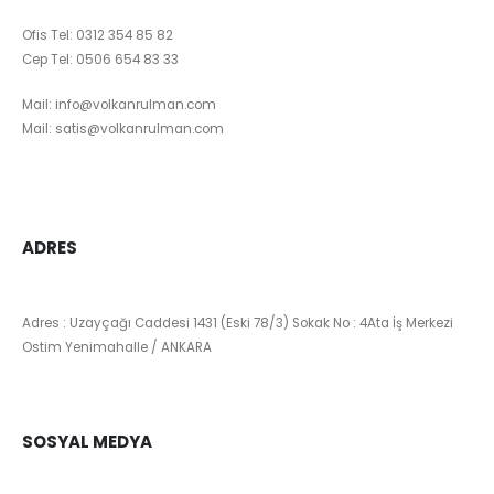
Ofis Tel:
0312 354 85 82
Cep Tel:
0506 654 83 33
Mail:
info@volkanrulman.com
Mail:
satis@volkanrulman.com
ADRES
Adres : Uzayçağı Caddesi 1431 (Eski 78/3) Sokak No : 4Ata İş Merkezi
Ostim Yenimahalle / ANKARA
SOSYAL MEDYA