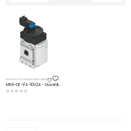
GÜVENLI YOL VERME VALFI
,
MS6-DE-1/4-10V24
MS6-DE-1/4-10V24 - Güvenli Yol Verme Valfi
0
5 üzerinden