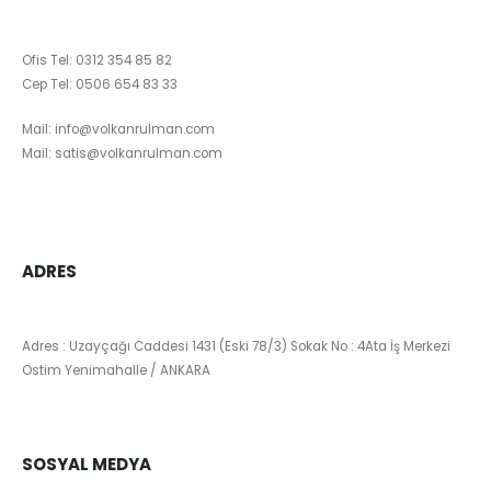
Ofis Tel:
0312 354 85 82
Cep Tel:
0506 654 83 33
Mail:
info@volkanrulman.com
Mail:
satis@volkanrulman.com
ADRES
Adres : Uzayçağı Caddesi 1431 (Eski 78/3) Sokak No : 4Ata İş Merkezi
Ostim Yenimahalle / ANKARA
SOSYAL MEDYA