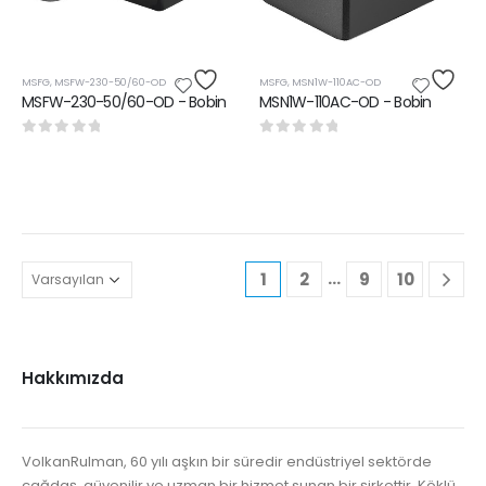
MSFG
,
MSFW-230-50/60-OD
MSFG
,
MSN1W-110AC-OD
MSFW-230-50/60-OD - Bobin
MSN1W-110AC-OD - Bobin
0
5 üzerinden
0
5 üzerinden
…
1
2
9
10
Hakkımızda
VolkanRulman, 60 yılı aşkın bir süredir endüstriyel sektörde
çağdaş, güvenilir ve uzman bir hizmet sunan bir şirkettir. Köklü