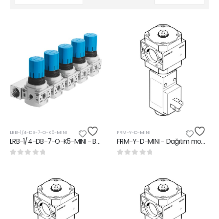
LRB-1/4-DB-7-O-K5-MINI
FRM-Y-D-MINI
LRB-1/4-DB-7-O-K5-MINI - Basınç düzenleyici valf manifoldu
FRM-Y-D-MINI - Dağıtım modülü
0
5 üzerinden
0
5 üzerinden