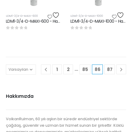
LDM1-3/4-D-MAXI-600
LDM1-3/4-D-MAXI-1000
LDM1-3/4-D-MAXI-600 - Hava Kurutucu
LDM1-3/4-D-MAXI-1000 - Hava Kurutucu
0
5 üzerinden
0
5 üzerinden
…
1
2
85
86
87
Hakkımızda
VolkanRulman, 60 yılı aşkın bir süredir endüstriyel sektörde
çağdaş, güvenilir ve uzman bir hizmet sunan bir şirkettir. Köklü
geçmişimiz ve deneyimimizle, müşterilerimize yüksek kaliteli