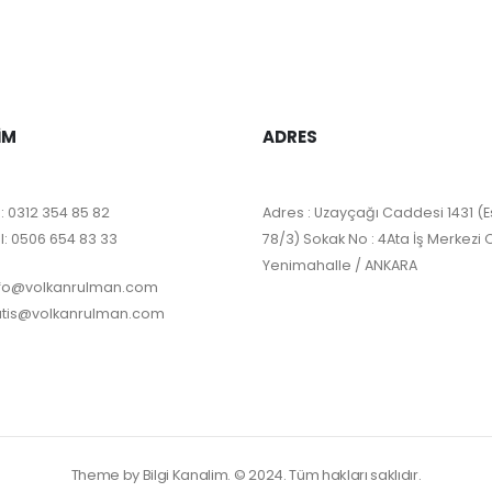
IM
ADRES
:
0312 354 85 82
Adres : Uzayçağı Caddesi 1431 (E
l:
0506 654 83 33
78/3) Sokak No : 4Ata İş Merkezi 
Yenimahalle / ANKARA
nfo@volkanrulman.com
atis@volkanrulman.com
Theme by Bilgi Kanalim. © 2024. Tüm hakları saklıdır.