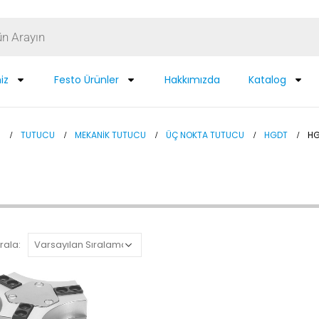
iz
Festo Ürünler
Hakkımızda
Katalog
N
TUTUCU
MEKANIK TUTUCU
ÜÇ NOKTA TUTUCU
HGDT
HG
rala: