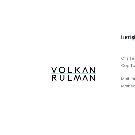
İLETIŞ
Ofis Tel
Cep Te
Mail:
i
Mail:
s