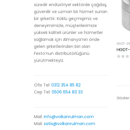
süredir endüstriyel sektörde çağdaş,
güvenilir ve uzman bir hizmet sunan
bir şirkettir. Köklü geçmişimiz ve
deneyimimizle, müşterilerimize
yüksek kaliteli ürünler ve hizmetler
sağlamak için Almanya’nın önde
HGDT-2
gelen şirketlerinden biri olan
Festo’nun distribütörlüğünü
yürütmekteyiz.
0
5 üze
Ofis Tel:
0312 354 85 82
Cep Tel:
0506 654 83 33
Göster
Mail:
info@volkanrulman.com
Mail:
satis@volkanrulman.com