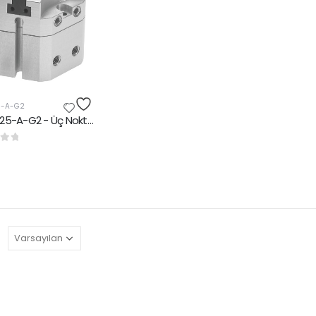
5-A-G2
HGDT-25-A-G2 - Üç Nokta Tutucu|Üç çeneli tutucu
rinden
: