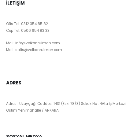
İLETIŞIM
Ofis Tel:
0312 354 85 82
Cep Tel:
0506 654 83 33
Mail:
info@volkanrulman.com
Mail:
satis@volkanrulman.com
ADRES
Adres : Uzayçağı Caddesi 1431 (Eski 78/3) Sokak No : 4Ata İş Merkezi
Ostim Yenimahalle / ANKARA
SOSYAL MEDYA