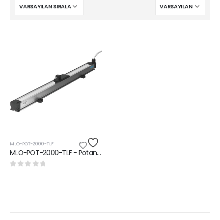
MLO-POT-2000-TLF
MLO-POT-2000-TLF - Potansiyometre|Konum ölçüm sistemi
0
5 üzerinden