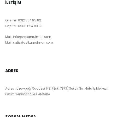
İLETIŞIM
Ofis Tel:
0312 354 85 82
Cep Tel:
0506 654 83 33
Mail:
info@volkanrulman.com
Mail:
satis@volkanrulman.com
ADRES
Adres : Uzayçağı Caddesi 1431 (Eski 78/3) Sokak No : 4Ata İş Merkezi
Ostim Yenimahalle / ANKARA
SOSYAL MEDYA