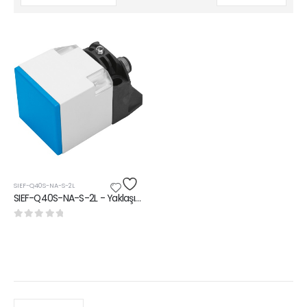
SIEF-Q40S-NA-S-2L
SIEF-Q40S-NA-S-2L - Yaklaşım sensörü|Silindir Sensörü
0
5 üzerinden