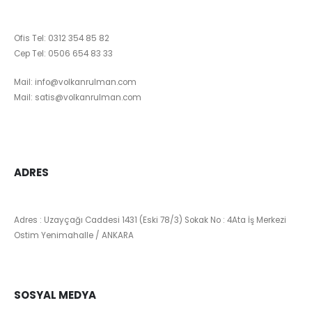
Ofis Tel:
0312 354 85 82
Cep Tel:
0506 654 83 33
Mail:
info@volkanrulman.com
Mail:
satis@volkanrulman.com
ADRES
Adres : Uzayçağı Caddesi 1431 (Eski 78/3) Sokak No : 4Ata İş Merkezi
Ostim Yenimahalle / ANKARA
SOSYAL MEDYA