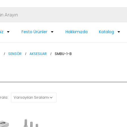
iz
Festo Ürünler
Hakkımızda
Katalog
N
SENSÖR
AKSESUAR
SMBU-1-B
rala: