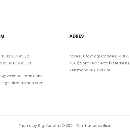
IM
ADRES
:
0312 354 85 82
Adres : Uzayçağı Caddesi 1431 (E
l:
0506 654 83 33
78/3) Sokak No : 4Ata İş Merkezi 
Yenimahalle / ANKARA
nfo@volkanrulman.com
atis@volkanrulman.com
Theme by Bilgi Kanalim. © 2024. Tüm hakları saklıdır.