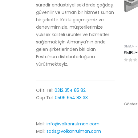
süredir endüstriyel sektörde çağdaş,
güvenilir ve uzman bir hizmet sunan
bir şirkettir. Köklü geçmişimiz ve
deneyimimizle, müşterilerimize
yüksek kaliteli ürünler ve hizmetler
sağlamak için Almanya’nın önde
SMBU-1-
gelen şirketlerinden biri olan
SMBU-1
Festo’nun distribütörlüğünü
yürütmekteyiz.
0
5 üze
Ofis Tel:
0312 354 85 82
Cep Tel:
0506 654 83 33
Göster
Mail:
info@volkanrulman.com
Mail:
satis@volkanrulman.com