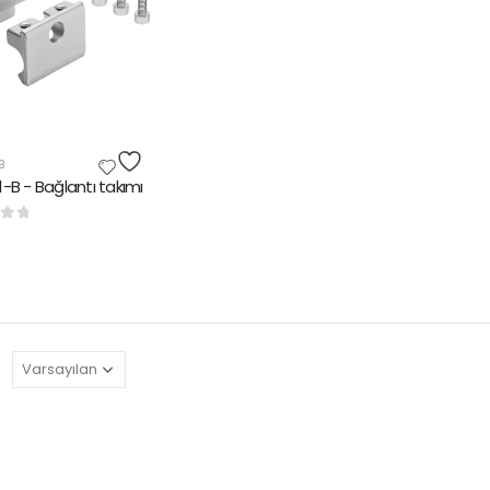
B
-B - Bağlantı takımı
rinden
: