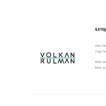
İLETIŞ
Ofis Tel
Cep Te
Mail:
i
Mail:
s