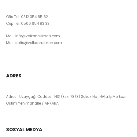
Ofis Tel:
0312 354 85 82
Cep Tel:
0506 654 83 33
Mail:
info@volkanrulman.com
Mail:
satis@volkanrulman.com
ADRES
Adres : Uzayçağı Caddesi 1431 (Eski 78/3) Sokak No : 4Ata İş Merkezi
Ostim Yenimahalle / ANKARA
SOSYAL MEDYA