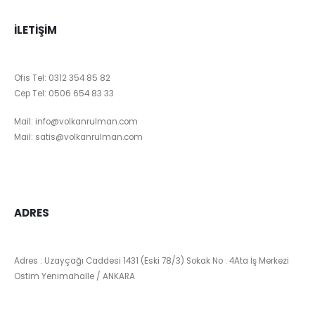
İLETIŞIM
Ofis Tel:
0312 354 85 82
Cep Tel:
0506 654 83 33
Mail:
info@volkanrulman.com
Mail:
satis@volkanrulman.com
ADRES
Adres : Uzayçağı Caddesi 1431 (Eski 78/3) Sokak No : 4Ata İş Merkezi
Ostim Yenimahalle / ANKARA