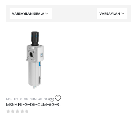
MS9-LFR-G-D6-CUM-AG-BAR-AS
MS9-LFR-G-D6-CUM-AG-BAR-AS - Filtre-Regülatör|Filtre Basınç kontrol valfi
0
5 üzerinden