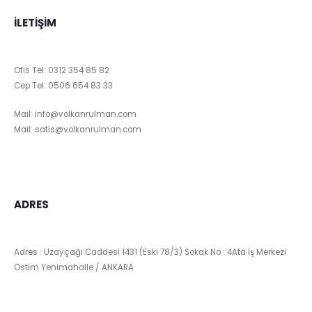
İLETIŞIM
Ofis Tel:
0312 354 85 82
Cep Tel:
0506 654 83 33
Mail:
info@volkanrulman.com
Mail:
satis@volkanrulman.com
ADRES
Adres : Uzayçağı Caddesi 1431 (Eski 78/3) Sokak No : 4Ata İş Merkezi
Ostim Yenimahalle / ANKARA