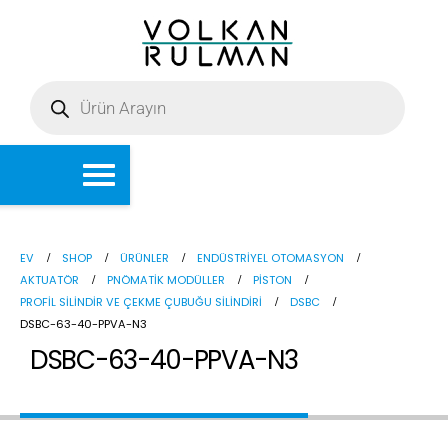
EV
SHOP
ÜRÜNLER
ENDÜSTRIYEL OTOMASYON
AKTUATÖR
PNÖMATIK MODÜLLER
PISTON
PROFIL SILINDIR VE ÇEKME ÇUBUĞU SILINDIRI
DSBC
DSBC-63-40-PPVA-N3
DSBC-63-40-PPVA-N3