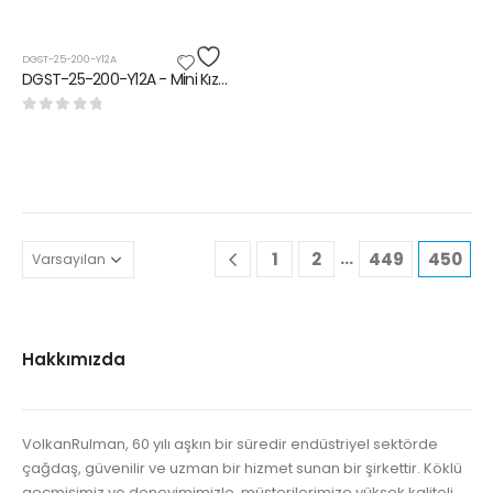
DGST-25-200-Y12A
DGST-25-200-Y12A - Mini Kızak Ünitesi
0
5 üzerinden
…
1
2
449
450
Hakkımızda
VolkanRulman, 60 yılı aşkın bir süredir endüstriyel sektörde
çağdaş, güvenilir ve uzman bir hizmet sunan bir şirkettir. Köklü
geçmişimiz ve deneyimimizle, müşterilerimize yüksek kaliteli